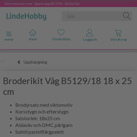
Sensommarsrea - Spara upp till 50% - klicka här
Ändra navigering
meny
Upphängning
Broderikit Våg B5129/18 18 x 25
cm
Brodyrsats med viktsmotiv
Korsstygn och efterstygn
Satstorlek: 18x25 cm
Aidaväv och DMC pärlgarn
Subtil pastellfärgpalett