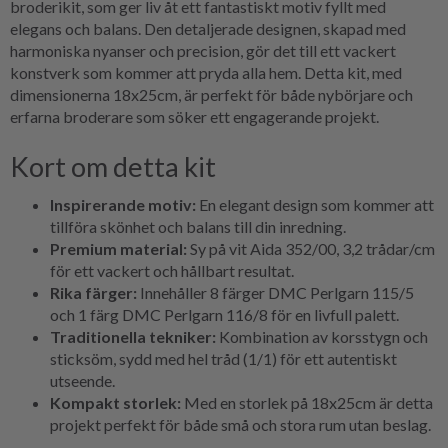
broderikit, som ger liv åt ett fantastiskt motiv fyllt med
elegans och balans. Den detaljerade designen, skapad med
harmoniska nyanser och precision, gör det till ett vackert
konstverk som kommer att pryda alla hem. Detta kit, med
dimensionerna 18x25cm, är perfekt för både nybörjare och
erfarna broderare som söker ett engagerande projekt.
Kort om detta kit
Inspirerande motiv:
En elegant design som kommer att
tillföra skönhet och balans till din inredning.
Premium material:
Sy på vit Aida 352/00, 3,2 trådar/cm
för ett vackert och hållbart resultat.
Rika färger:
Innehåller 8 färger DMC Perlgarn 115/5
och 1 färg DMC Perlgarn 116/8 för en livfull palett.
Traditionella tekniker:
Kombination av korsstygn och
sticksöm, sydd med hel tråd (1/1) för ett autentiskt
utseende.
Kompakt storlek:
Med en storlek på 18x25cm är detta
projekt perfekt för både små och stora rum utan beslag.