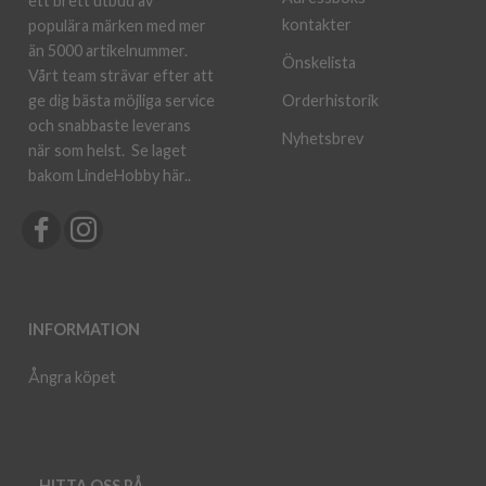
ett brett utbud av
kontakter
populära märken med mer
än 5000 artikelnummer.
Önskelista
Vårt team strävar efter att
ge dig bästa möjliga service
Orderhistorik
och snabbaste leverans
Nyhetsbrev
när som helst.
Se laget
bakom LindeHobby här.
.
INFORMATION
Ångra köpet
HITTA OSS PÅ