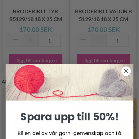
BRODERIKIT TYR
BRODERIKIT VÄDUR B
B5129/18 18 X 25 CM
5129/18 18 X 25 CM
170.00 SEK
170.00 SEK
Lägg till varukorgen
Lägg till varukorgen
ANDRA KUNDER KÖPTE
Spara upp till 50%!
Bli en del av vår garn-gemenskap och få