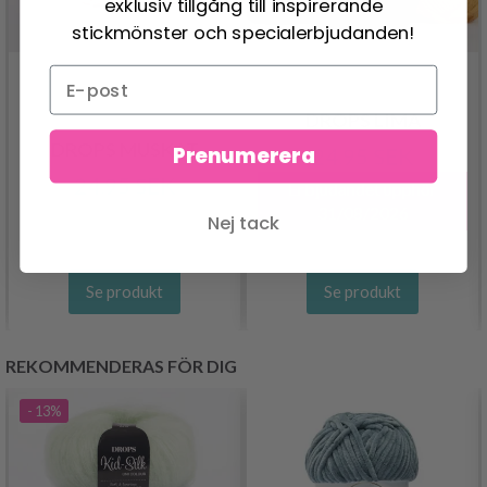
exklusiv tillgång till inspirerande
stickmönster och specialerbjudanden!
DROPS LIMA
DROPS MUSKAT
Prenumerera
24.95 SEK
24.95 SEK
Erbjudandet upphör
31/08/2026
Nej tack
Se produkt
Se produkt
REKOMMENDERAS FÖR DIG
- 13%