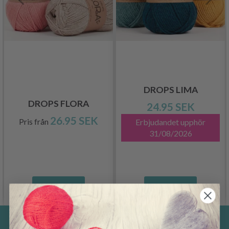
DROPS LIMA
DROPS FLORA
24.95 SEK
26.95 SEK
Pris från
Erbjudandet upphör
31/08/2026
Se produkt
Se produkt
Spara upp till 50%