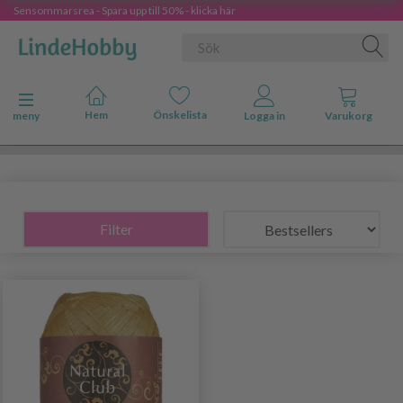
Sensommarsrea - Spara upp till 50% - klicka här
Ändra navigering
meny
Filter