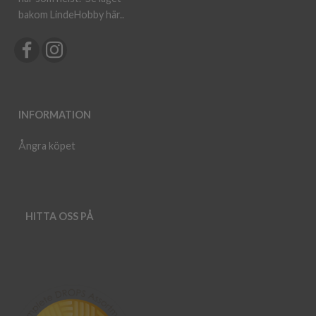
bakom LindeHobby här.
.
INFORMATION
Ångra köpet
HITTA OSS PÅ