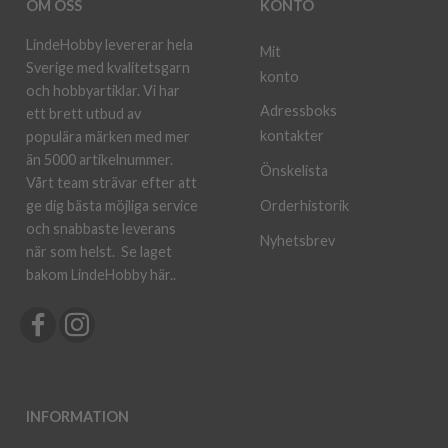
OM OSS
KONTO
LindeHobby levererar hela
Mit
Sverige med kvalitetsgarn
konto
och hobbyartiklar. Vi har
Adressboks
ett brett utbud av
kontakter
populära märken med mer
än 5000 artikelnummer.
Önskelista
Vårt team strävar efter att
ge dig bästa möjliga service
Orderhistorik
och snabbaste leverans
Nyhetsbrev
när som helst.
Se laget
bakom LindeHobby här.
.
INFORMATION