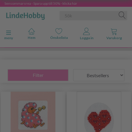
Sensommarsrea - Spara upp till 50% - klicka här
Ändra navigering
meny
Filter