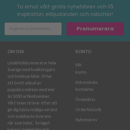
Ta emot vårt gratis nyhetsbrev och få
inspiration, erbjudanden och rabatter!
Prenumerera
OM OSS
KONTO
LindeHobby levererar hela
Mit
Sverige med kvalitetsgarn
konto
och hobbyartiklar. Vi har
Adressboks
ett brett utbud av
kontakter
populära märken med mer
än 5000 artikelnummer.
Önskelista
Vårt team strävar efter att
ge dig bästa möjliga service
Orderhistorik
och snabbaste leverans
Nyhetsbrev
när som helst.
Se laget
bakom LindeHobby här.
.