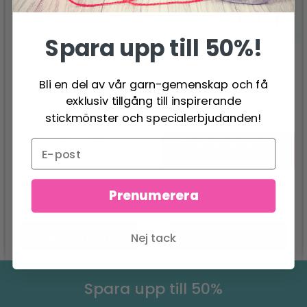
Spara upp till 50%!
HOBBYARTS
STOPPNÅLAR, PLAST
Bli en del av vår garn-gemenskap och få
LINDEHOBBY
(6 ST)
exklusiv tillgång till inspirerande
STOPPNÅLAR, 9 ST,
stickmönster och specialerbjudanden!
VITT LOCK
11.95 SEK
19.95 SEK
23.50 SEK
Erbjudandet upphör
31/08/2026
Antal
Antal
Prenumerera
Lägg till varukorgen
Lägg till varukorgen
Nej tack
Spara upp till 50%