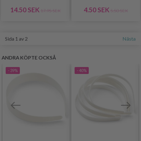
14.50 SEK
4.50 SEK
17.95 SEK
5.50 SEK
Sida 1 av 2
Nästa
ANDRA KÖPTE OCKSÅ
- 39%
- 40%