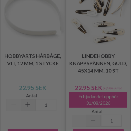
HOBBYARTS HÅRBÅGE,
LINDEHOBBY
VIT, 12 MM, 1 STYCKE
KNÄPPSPÄNNEN, GULD,
45X14 MM, 10 ST
22.95 SEK
22.95 SEK
37.95 SEK
Antal
Erbjudandet upphör
31/08/2026
Antal