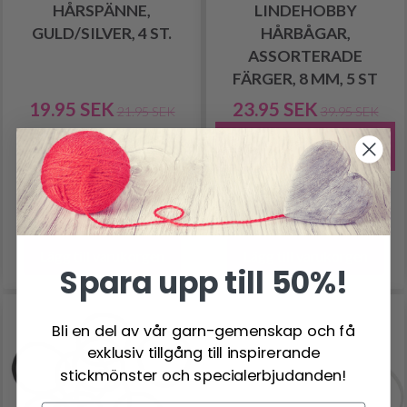
HÅRSPÄNNE,
LINDEHOBBY
GULD/SILVER, 4 ST.
HÅRBÅGAR,
ASSORTERADE
FÄRGER, 8 MM, 5 ST
19.95 SEK
23.95 SEK
21.95 SEK
39.95 SEK
Antal
Erbjudandet upphör
31/08/2026
Antal
Lägg till varukorgen
Lägg till varukorgen
Spara upp till 50%!
Bli en del av vår garn-gemenskap och få
exklusiv tillgång till inspirerande
stickmönster och specialerbjudanden!