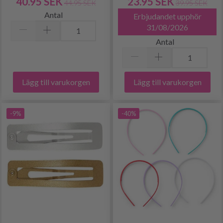
40.95 SEK
23.95 SEK
44.95 SEK
39.95 SEK
Antal
Erbjudandet upphör
31/08/2026
Antal
Lägg till varukorgen
Lägg till varukorgen
-9%
-40%