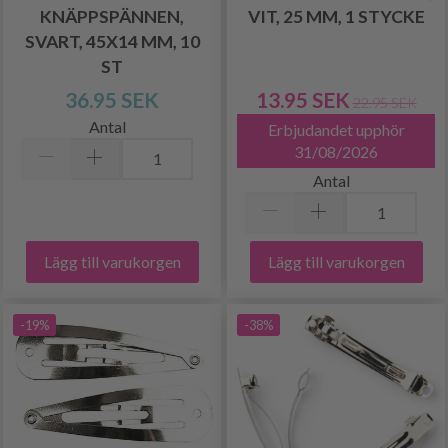
KNÄPPSPÄNNEN,
VIT, 25 MM, 1 STYCKE
SVART, 45X14 MM, 10
ST
36.95 SEK
13.95 SEK
22.95 SEK
Antal
Erbjudandet upphör
31/08/2026
Antal
Lägg till varukorgen
Lägg till varukorgen
-19%
-38%