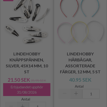
LINDEHOBBY
LINDEHOBBY
KNÄPPSPÄNNEN,
HÅRBÅGAR,
SILVER, 45X14 MM, 10
ASSORTERADE
ST
FÄRGER, 12 MM, 5 ST
21.50 SEK
40.95 SEK
35.95 SEK
Antal
Erbjudandet upphör
31/08/2026
Antal