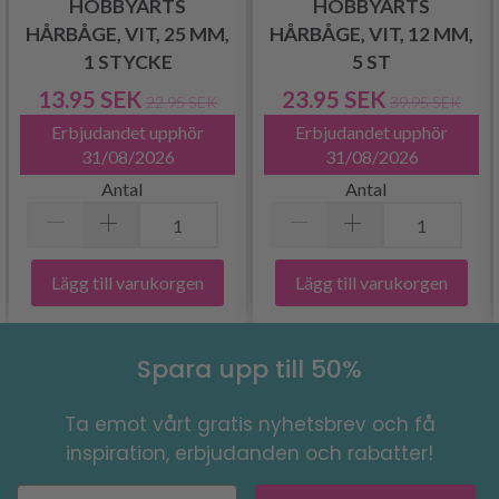
HOBBYARTS
HOBBYARTS
HÅRBÅGE, VIT, 25 MM,
HÅRBÅGE, VIT, 12 MM,
1 STYCKE
5 ST
13.95 SEK
23.95 SEK
22.95 SEK
39.95 SEK
Erbjudandet upphör
Erbjudandet upphör
31/08/2026
31/08/2026
Antal
Antal
Lägg till varukorgen
Lägg till varukorgen
Spara upp till 50%
Ta emot vårt gratis nyhetsbrev och få
inspiration, erbjudanden och rabatter!