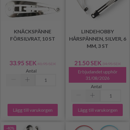
KNÄCKSPÄNNE
LINDEHOBBY
FÖRSILVRAT, 10 ST
HÅRSPÄNNEN, SILVER, 6
MM, 3 ST
33.95 SEK
21.50 SEK
41.95 SEK
34.95 SEK
Antal
Erbjudandet upphör
31/08/2026
Antal
Lägg till varukorgen
Lägg till varukorgen
-40%