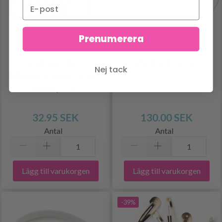
Prenumerera
LINDEHOBBY
HÅRBAND, 20 ST.
Nej tack
HÅRSNODDAR, SVART,
45 MM, 10 ST
32.95 SEK
130.00 SEK
Antal
Antal
Lägg till varukorgen
Lägg till varukorgen
-39%