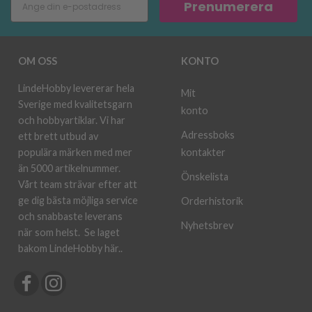
Prenumerera
OM OSS
KONTO
LindeHobby levererar hela
Mit
Sverige med kvalitetsgarn
konto
och hobbyartiklar. Vi har
Adressboks
ett brett utbud av
kontakter
populära märken med mer
än 5000 artikelnummer.
Önskelista
Vårt team strävar efter att
ge dig bästa möjliga service
Orderhistorik
och snabbaste leverans
Nyhetsbrev
när som helst.
Se laget
bakom LindeHobby här.
.