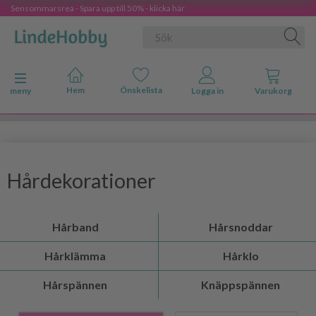
Sensommarsrea - Spara upp till 50% - klicka här
Ändra navigering
meny
Hårdekorationer
Hårband
Hårsnoddar
Hårklämma
Hårklo
Hårspännen
Knäppspännen