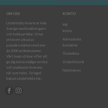
OM OSS
KONTO
LindeHobby levererar hela
Mit
Sverige med kvalitetsgarn
konto
och hobbyartiklar. Vi har
Adressboks
ett brett utbud av
kontakter
populära märken med mer
än 5000 artikelnummer.
Önskelista
Vårt team strävar efter att
ge dig bästa möjliga service
Orderhistorik
och snabbaste leverans
Nyhetsbrev
när som helst.
Se laget
bakom LindeHobby här.
.