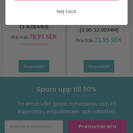
Nej tack
KNITPRO CUBICS
KNITPRO SYMFONIE
RUNDSTICKOR 60 CM
RUNDSTICKOR 60 CM
(3-8.00 MM)
(2.00-12.00 MM)
78.95 SEK
Pris från
71.95 SEK
Pris från
179,099.00 SEK
Se produkt
Se produkt
Spara upp till 50%
Ta emot vårt gratis nyhetsbrev och få
inspiration, erbjudanden och rabatter!
Prenumerera