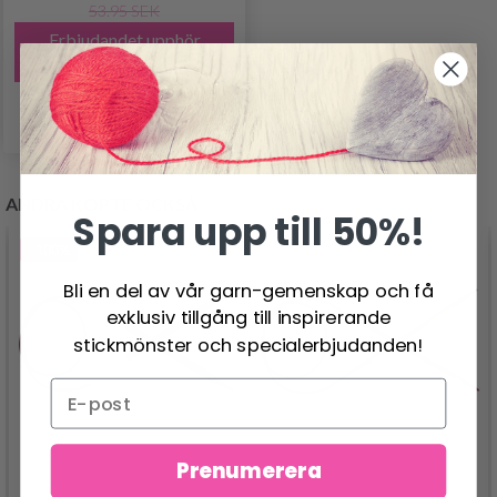
53.95 SEK
Erbjudandet upphör
06/08/2026
Se produkt
ANDRA KÖPTE OCKSÅ
Spara upp till 50%!
- 100%
Bli en del av vår garn-gemenskap och få
exklusiv tillgång till inspirerande
stickmönster och specialerbjudanden!
Prenumerera