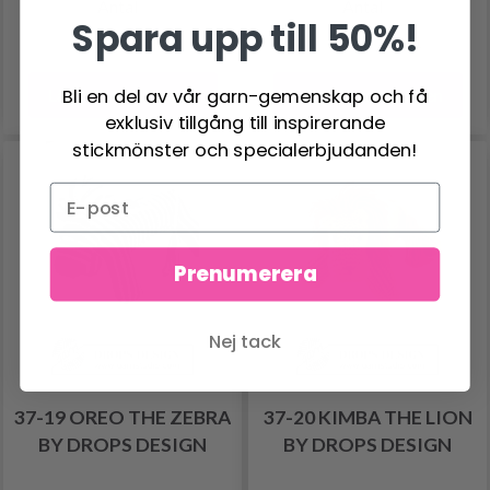
Antal
Antal
Spara upp till 50%!
Bli en del av vår garn-gemenskap och få
Lägg till varukorgen
Lägg till varukorgen
exklusiv tillgång till inspirerande
stickmönster och specialerbjudanden!
Prenumerera
Nej tack
37-19 OREO THE ZEBRA
37-20 KIMBA THE LION
BY DROPS DESIGN
BY DROPS DESIGN