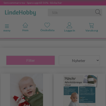
Sensommarsrea - Spara upp till 50% - klicka här
Ändra navigering
meny
Filter