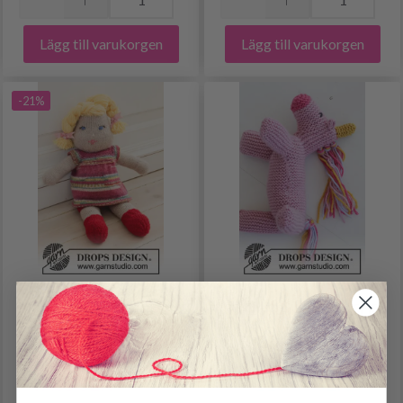
Lägg till varukorgen
Lägg till varukorgen
-21%
35-16 DISCO CORA BY
37-18 RAINBOW THE
DROPS DESIGN
UNICORN BY DROPS
DESIGN
47.85 SEK
113.85 SEK
60.85 SEK