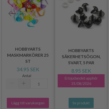
HOBBYARTS
HOBBYARTS
MASKMARKÖRER 25
SÄKERHETSÖGON,
ST
SVART, 5 PAR
34.95 SEK
8.95 SEK
Antal
Erbjudandet upphör
31/08/2026
Lägg till varukorgen
Se produkt