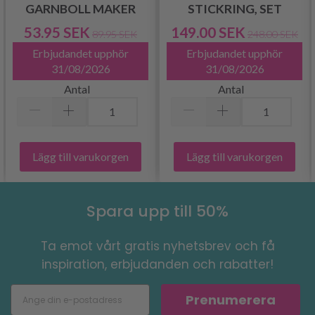
GARNBOLL MAKER
STICKRING, SET
53.95 SEK
149.00 SEK
89.95 SEK
248.00 SEK
Erbjudandet upphör
Erbjudandet upphör
31/08/2026
31/08/2026
Antal
Antal
Lägg till varukorgen
Lägg till varukorgen
Spara upp till 50%
Ta emot vårt gratis nyhetsbrev och få
inspiration, erbjudanden och rabatter!
Prenumerera