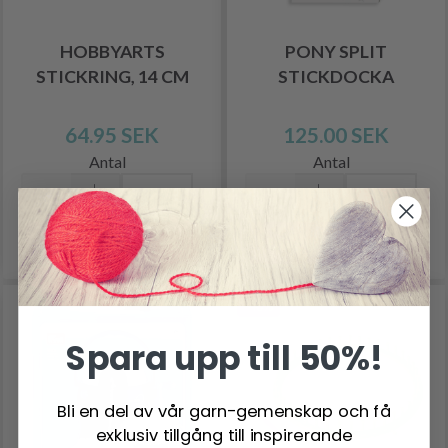
HOBBYARTS
PONY SPLIT
STICKRING, 14 CM
STICKDOCKA
64.95 SEK
125.00 SEK
Antal
Antal
Lägg till varukorgen
Lägg till varukorgen
-40%
Spara upp till 50%!
Bli en del av vår garn-gemenskap och få
exklusiv tillgång till inspirerande