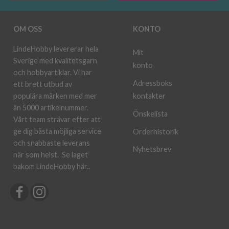
OM OSS
KONTO
LindeHobby levererar hela
Mit
Sverige med kvalitetsgarn
konto
och hobbyartiklar. Vi har
Adressboks
ett brett utbud av
kontakter
populära märken med mer
än 5000 artikelnummer.
Önskelista
Vårt team strävar efter att
ge dig bästa möjliga service
Orderhistorik
och snabbaste leverans
Nyhetsbrev
när som helst.
Se laget
bakom LindeHobby här.
.