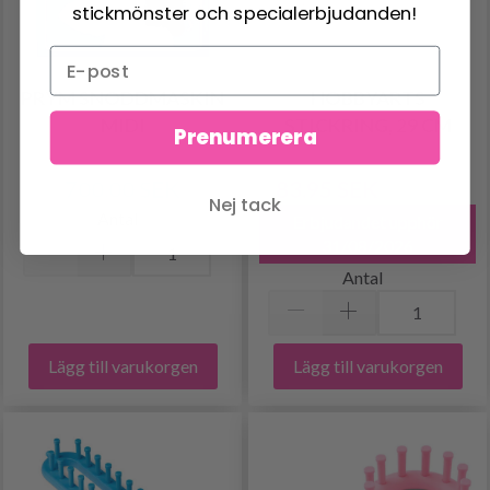
stickmönster och specialerbjudanden!
PRYM SNODDMASKIN
HOBBYARTS
MIDI
STICKRING, 29 CM
Prenumerera
700.00 SEK
83.95 SEK
140.00 SEK
Nej tack
Antal
Erbjudandet upphör
31/08/2026
Antal
Lägg till varukorgen
Lägg till varukorgen