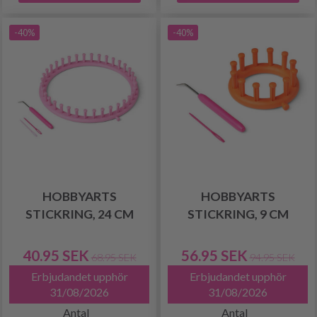
-40%
-40%
HOBBYARTS
HOBBYARTS
STICKRING, 24 CM
STICKRING, 9 CM
40.95 SEK
56.95 SEK
68.95 SEK
94.95 SEK
Erbjudandet upphör
Erbjudandet upphör
31/08/2026
31/08/2026
Antal
Antal