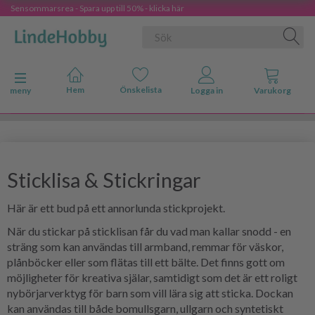
Sensommarsrea - Spara upp till 50% - klicka här
Ändra navigering
meny
Sticklisa & Stickringar
Här är ett bud på ett annorlunda stickprojekt.
När du stickar på sticklisan får du vad man kallar snodd - en
sträng som kan användas till armband, remmar för väskor,
plånböcker eller som flätas till ett bälte. Det finns gott om
möjligheter för kreativa själar, samtidigt som det är ett roligt
nybörjarverktyg för barn som vill lära sig att sticka. Dockan
kan användas till både bomullsgarn, ullgarn och syntetiskt