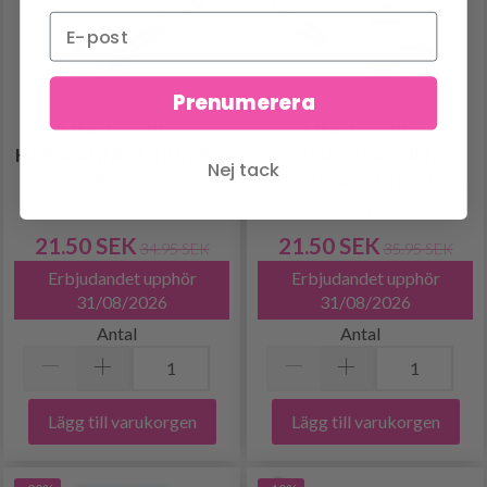
Prenumerera
LINDEHOBBY
LINDEHOBBY
HÅRSPÄNNEN, SILVER, 6
KNÄPPSPÄNNEN,
Nej tack
MM, 3 ST
SILVER, 45X14 MM, 10
ST
21.50 SEK
21.50 SEK
34.95 SEK
35.95 SEK
Erbjudandet upphör
Erbjudandet upphör
31/08/2026
31/08/2026
Antal
Antal
Lägg till varukorgen
Lägg till varukorgen