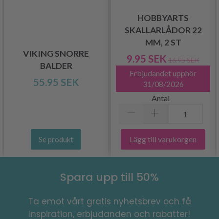
HOBBYARTS
SKALLARLÅDOR 22
MM, 2 ST
VIKING SNORRE
9.95 SEK
16.95 SEK
BALDER
Erbjudandet upphör
55.95 SEK
31/08/2026
Antal
Lägg till varukorgen
Se produkt
Spara upp till 50%
Ta emot vårt gratis nyhetsbrev och få
inspiration, erbjudanden och rabatter!