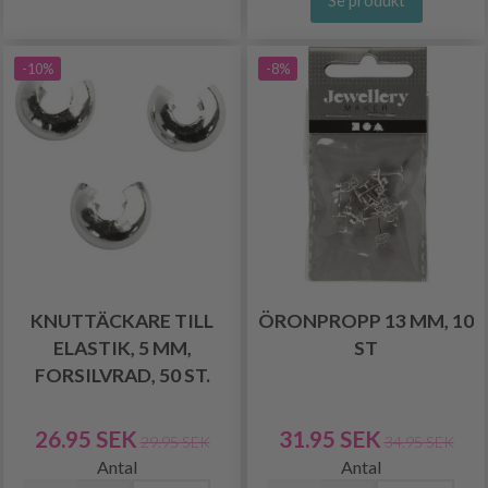
-10%
-8%
KNUTTÄCKARE TILL
ÖRONPROPP 13 MM, 10
ELASTIK, 5 MM,
ST
FORSILVRAD, 50 ST.
26.95 SEK
31.95 SEK
29.95 SEK
34.95 SEK
Antal
Antal