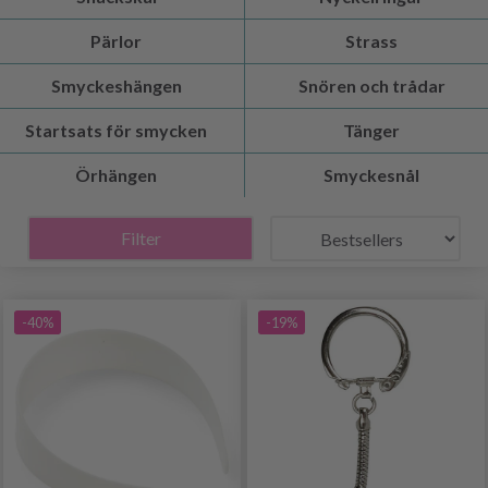
Pärlor
Strass
Smyckeshängen
Snören och trådar
Startsats för smycken
Tänger
Örhängen
Smyckesnål
Filter
-40%
-19%