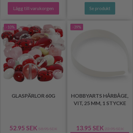
Lägg till varukorgen
Se produkt
-10%
-39%
GLASPÄRLOR 60G
HOBBYARTS HÅRBÅGE,
VIT, 25 MM, 1 STYCKE
52.95 SEK
13.95 SEK
58.95 SEK
22.95 SEK