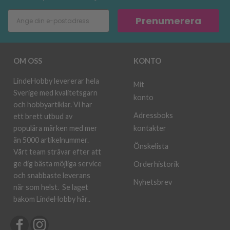
Prenumerera
OM OSS
KONTO
LindeHobby levererar hela
Mit
Sverige med kvalitetsgarn
konto
och hobbyartiklar. Vi har
Adressboks
ett brett utbud av
kontakter
populära märken med mer
än 5000 artikelnummer.
Önskelista
Vårt team strävar efter att
ge dig bästa möjliga service
Orderhistorik
och snabbaste leverans
Nyhetsbrev
när som helst.
Se laget
bakom LindeHobby här.
.