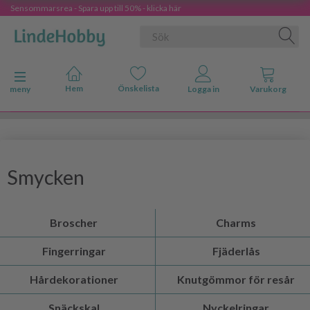
Sensommarsrea - Spara upp till 50% - klicka här
Ändra navigering
meny
Smycken
Broscher
Charms
Fingerringar
Fjäderlås
Hårdekorationer
Knutgömmor för resår
Snäckskal
Nyckelringar