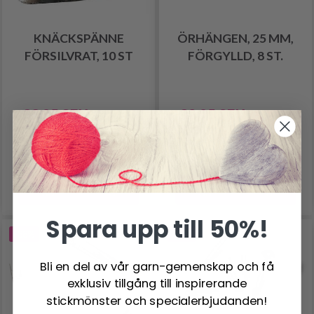
KNÄCKSPÄNNE
ÖRHÄNGEN, 25 MM,
FÖRSILVRAT, 10 ST
FÖRGYLLD, 8 ST.
33.95 SEK
32.95 SEK
41.95 SEK
36.95 SEK
Antal
Antal
Lägg till varukorgen
Lägg till varukorgen
Spara upp till 50%!
-38%
-40%
Bli en del av vår garn-gemenskap och få
exklusiv tillgång till inspirerande
stickmönster och specialerbjudanden!