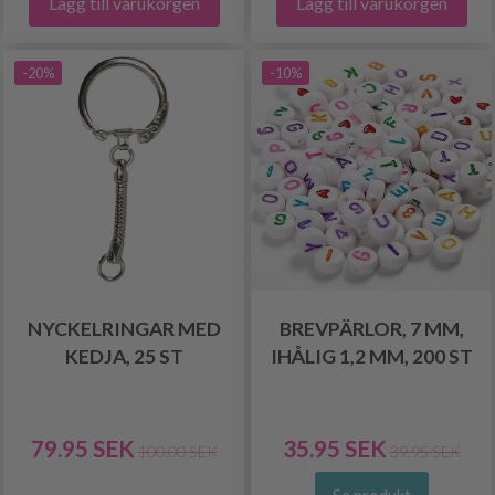
Lägg till varukorgen
Lägg till varukorgen
-20%
-10%
NYCKELRINGAR MED
BREVPÄRLOR, 7 MM,
KEDJA, 25 ST
IHÅLIG 1,2 MM, 200 ST
79.95 SEK
35.95 SEK
100.00 SEK
39.95 SEK
Se produkt