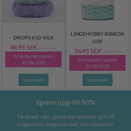
LINDEHOBBY RIBBON
DROPS KID-SILK
LUX
48.95 SEK
55.95 SEK
36.95 SEK
73.95 SEK
Erbjudandet upphör
Erbjudandet upphör
31/08/2026
31/08/2026
Se produkt
Se produkt
Spara upp till 50%
Ta emot vårt gratis nyhetsbrev och få
inspiration, erbjudanden och rabatter!