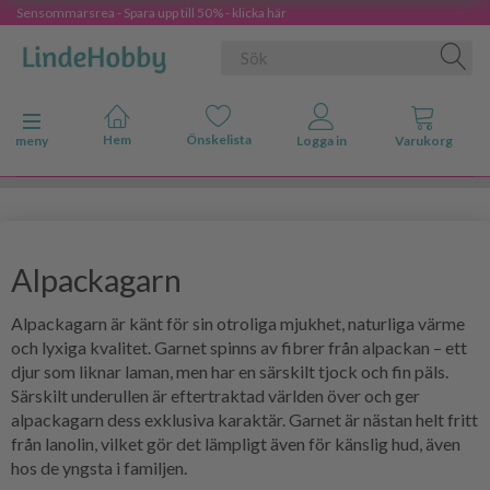
Sensommarsrea - Spara upp till 50% - klicka här
Ändra navigering
meny
Alpackagarn
Alpackagarn är känt för sin otroliga mjukhet, naturliga värme
och lyxiga kvalitet. Garnet spinns av fibrer från alpackan – ett
djur som liknar laman, men har en särskilt tjock och fin päls.
Särskilt underullen är eftertraktad världen över och ger
alpackagarn dess exklusiva karaktär. Garnet är nästan helt fritt
från lanolin, vilket gör det lämpligt även för känslig hud, även
hos de yngsta i familjen.