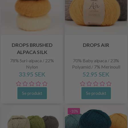
DROPS BRUSHED
DROPS AIR
ALPACA SILK
78% Suri-alpaca / 22%
70% Baby alpaca / 23%
Nylon
Polyamid / 7% Merinoull
33.95 SEK
52.95 SEK
Se produkt
Se produkt
-10%