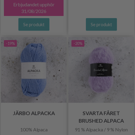
Erbjudandet upphör
31/08/2026
Se produkt
Se produkt
-19%
-20%
JÄRBO ALPACKA
SVARTA FÅRET
BRUSHED ALPACA
100% Alpaca
91 % Alpacka / 9 % Nylon