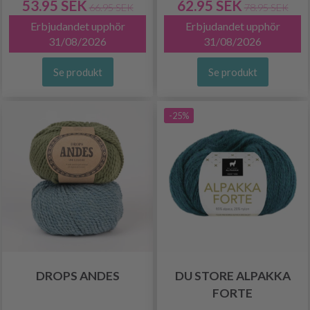
53.95 SEK
62.95 SEK
66.95 SEK
78.95 SEK
Erbjudandet upphör
Erbjudandet upphör
31/08/2026
31/08/2026
Se produkt
Se produkt
-25%
DROPS ANDES
DU STORE ALPAKKA
FORTE