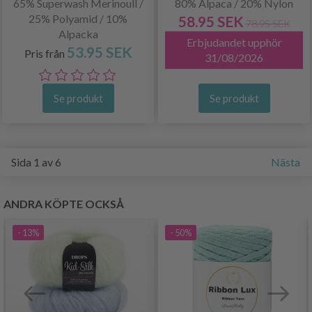
65% Superwash Merinoull /
80% Alpaca / 20% Nylon
25% Polyamid / 10%
58.95 SEK
78.95 SEK
Alpacka
Erbjudandet upphör
53.95 SEK
Pris från
31/08/2026
Se produkt
Se produkt
Sida 1 av 6
Nästa
ANDRA KÖPTE OCKSÅ
- 13%
- 50%