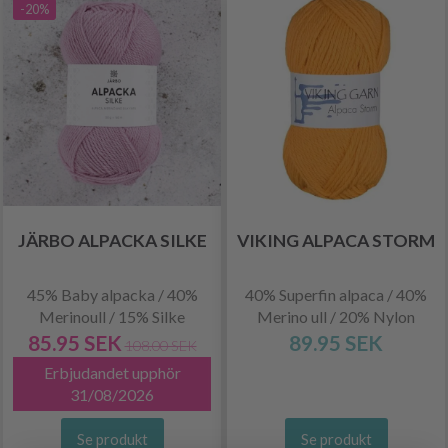
-20%
JÄRBO ALPACKA SILKE
VIKING ALPACA STORM
45% Baby alpacka / 40%
40% Superfin alpaca / 40%
Merinoull / 15% Silke
Merino ull / 20% Nylon
85.95 SEK
89.95 SEK
108.00 SEK
Erbjudandet upphör
31/08/2026
Se produkt
Se produkt