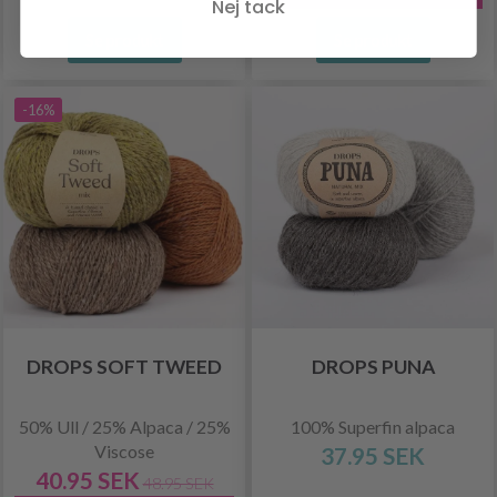
Nej tack
Se produkt
Se produkt
-16%
DROPS SOFT TWEED
DROPS PUNA
50% Ull / 25% Alpaca / 25%
100% Superfin alpaca
Viscose
37.95 SEK
40.95 SEK
48.95 SEK