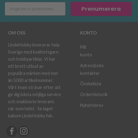
Prenumerera
OM OSS
KONTO
LindeHobby levererar hela
Mit
Sverige med kvalitetsgarn
konto
och hobbyartiklar. Vi har
Adressboks
ett brett utbud av
kontakter
populära märken med mer
än 5000 artikelnummer.
Önskelista
Vårt team strävar efter att
ge dig bästa möjliga service
Orderhistorik
och snabbaste leverans
Nyhetsbrev
när som helst.
Se laget
bakom LindeHobby här.
.