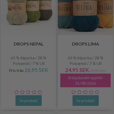
DROPS NEPAL
DROPS LIMA
65 % Alpacka / 28 %
65 % Alpacka / 28 %
Polyamid / 7 % Ull
Polyamid / 7 % Ull
26.95 SEK
24.95 SEK
Pris från
26.95 SEK
Erbjudandet upphör
31/08/2026
Se produkt
Se produkt