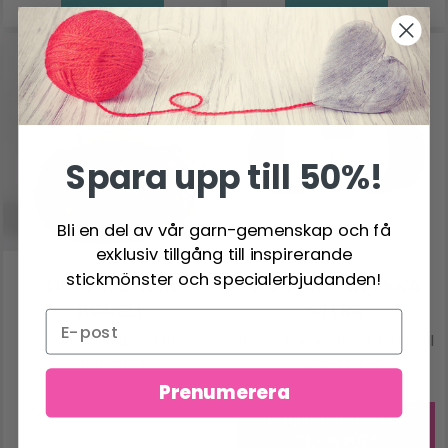
-24%
Spara upp till 50%!
Bli en del av vår garn-gemenskap och få
exklusiv tillgång till inspirerande
stickmönster och specialerbjudanden!
DROPS ALPACA
DU STORE ALPAKKA
BOUCLÉ
STERK
80% Alpacka, 15% Ull, 5%
40% Alpaca / 40% Merinoull
Polyamid
/ 20% Nylon
40.95 SEK
94.95 SEK
Prenumerera
126.00 SEK
Erbjudandet upphör
31/08/2026