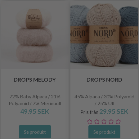
DROPS MELODY
DROPS NORD
72% Baby Alpaca / 21%
45% Alpaca / 30% Polyamid
Polyamid / 7% Merinoull
/ 25% Ull
49.95 SEK
29.95 SEK
Pris från
Se produkt
Se produkt