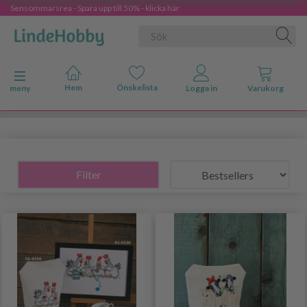
Sensommarsrea - Spara upp till 50% - klicka här
Ändra navigering
meny
Filter