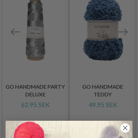
GO HANDMADE PARTY
GO HANDMADE
DELUXE
TEDDY
62.95 SEK
49.95 SEK
Se produkt
Se produkt