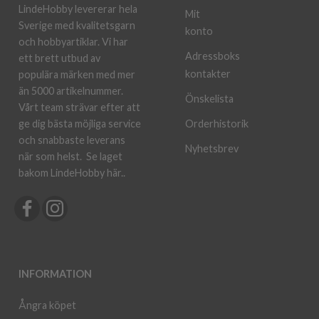
LindeHobby levererar hela
Mit
Sverige med kvalitetsgarn
konto
och hobbyartiklar. Vi har
Adressboks
ett brett utbud av
kontakter
populära märken med mer
än 5000 artikelnummer.
Önskelista
Vårt team strävar efter att
ge dig bästa möjliga service
Orderhistorik
och snabbaste leverans
Nyhetsbrev
när som helst.
Se laget
bakom LindeHobby här.
.
INFORMATION
Ångra köpet