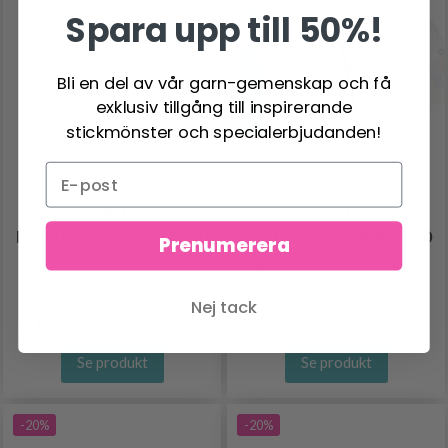
Spara upp till 50%!
Bli en del av vår garn-gemenskap och få
exklusiv tillgång till inspirerande
stickmönster och specialerbjudanden!
PAPER LINE FANTASY
PAPER LINE
KARTONG A4, 180 G, 10
DESIGNPAPPER A4, 100
Prenumerera
ST
G, 20 MOTIV, 40 ARK
Nej tack
16.95 SEK
61.95 SEK
20.95 SEK
76.95 SEK
Se produkt
Se produkt
-20%
-20%