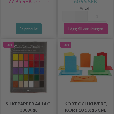
77.95 SEK
60.95 SEK
97.95 SEK
Antal
Lägg till varukorgen
Se produkt
-20%
-20%
SILKEPAPPER A4 14 G,
KORT OCH KUVERT,
300 ARK
KORT 10.5 X 15 CM,