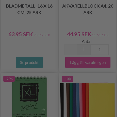
BLADMETALL, 16 X 16
AKVARELLBLOCK A4, 20
CM, 25 ARK
ARK
63.95 SEK
44.95 SEK
79.95 SEK
55.95 SEK
Antal
Lägg till varukorgen
Se produkt
-25%
-10%