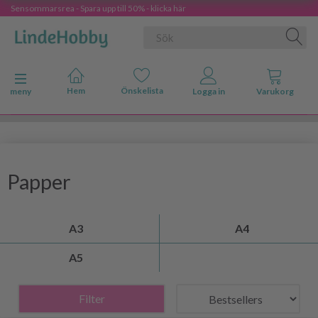
Sensommarsrea - Spara upp till 50% - klicka här
Ändra navigering
meny
Papper
A3
A4
A5
Filter