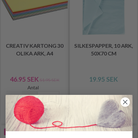
CREATIV KARTONG 30
SILKESPAPPER, 10 ARK,
OLIKA ARK, A4
50X70 CM
46.95 SEK
19.95 SEK
51.95 SEK
Antal
Lägg till varukorgen
Se produkt
-19%
-19%