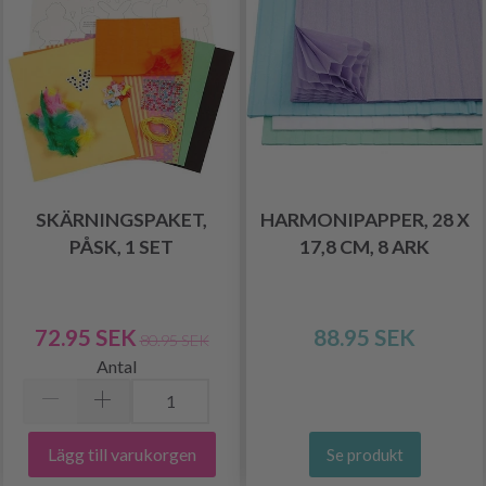
SKÄRNINGSPAKET,
HARMONIPAPPER, 28 X
PÅSK, 1 SET
17,8 CM, 8 ARK
72.95 SEK
88.95 SEK
80.95 SEK
Antal
Lägg till varukorgen
Se produkt