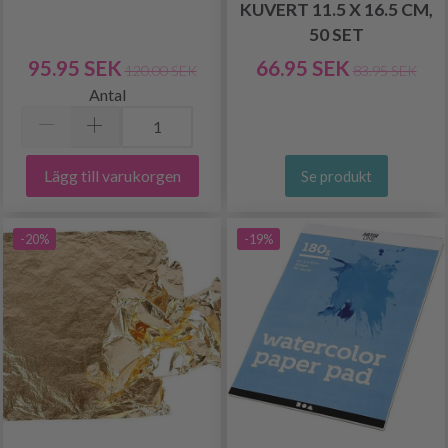
KUVERT 11.5 X 16.5 CM,
50 SET
95.95 SEK
66.95 SEK
120.00 SEK
83.95 SEK
Antal
Lägg till varukorgen
Se produkt
-20%
-19%