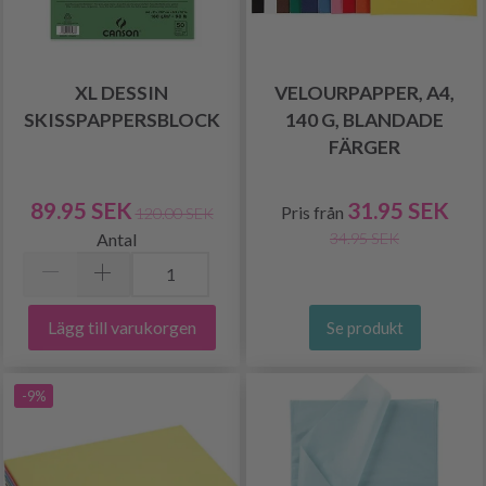
XL DESSIN
VELOURPAPPER, A4,
SKISSPAPPERSBLOCK
140 G, BLANDADE
FÄRGER
89.95 SEK
31.95 SEK
Pris från
120.00 SEK
Antal
34.95 SEK
Lägg till varukorgen
Se produkt
-9%