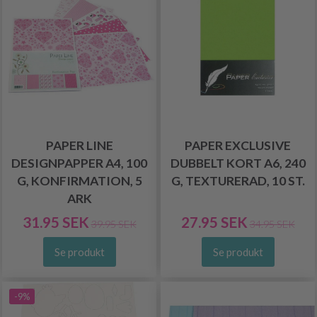
PAPER LINE
PAPER EXCLUSIVE
DESIGNPAPPER A4, 100
DUBBELT KORT A6, 240
G, KONFIRMATION, 5
G, TEXTURERAD, 10 ST.
ARK
31.95 SEK
27.95 SEK
39.95 SEK
34.95 SEK
Se produkt
Se produkt
-9%