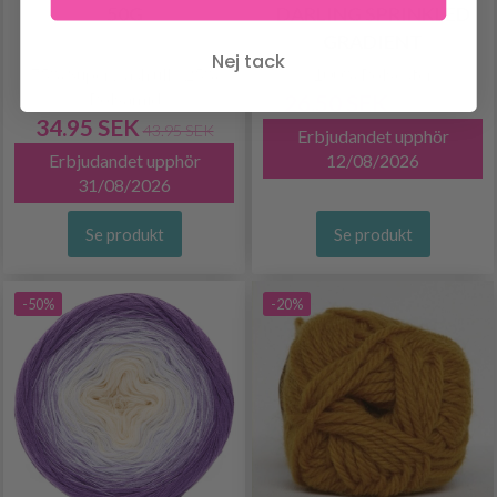
50G
DARLING SPRINKLED
GRADIENT
Nej tack
75% Superwash ull / 25%
100% Polyester
Polyamid
26.50 SEK
32.95 SEK
34.95 SEK
43.95 SEK
Erbjudandet upphör
Erbjudandet upphör
12/08/2026
31/08/2026
Se produkt
Se produkt
-50%
-20%