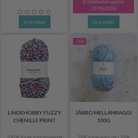
Erbjudandet upphör
12/08/2026
Se produkt
Se produkt
-20%
LINDEHOBBY FUZZY
JÄRBO MELLANRAGGI
CHENILLE PRINT
100G
100 % Super soft polyester
75% Superwash ull / 25%