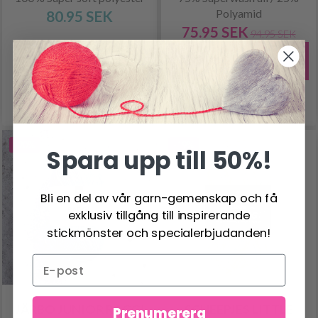
Polyamid
80.95 SEK
75.95 SEK
94.95 SEK
Erbjudandet upphör
31/08/2026
Se produkt
Se produkt
-20%
-19%
Spara upp till 50%!
Bli en del av vår garn-gemenskap och få
exklusiv tillgång till inspirerande
stickmönster och specialerbjudanden!
JÄRBO JUNIOR RAGGI
SCHEEPJES LITTLE
Prenumerera