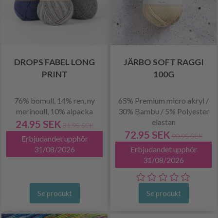
DROPS FABEL LONG
JÄRBO SOFT RAGGI
PRINT
100G
76% bomull, 14% ren, ny
65% Premium micro akryl /
merinoull, 10% alpacka
30% Bambu / 5% Polyester
elastan
24.95 SEK
31.95 SEK
72.95 SEK
90.95 SEK
Erbjudandet upphör
31/08/2026
Erbjudandet upphör
31/08/2026
Se produkt
Se produkt