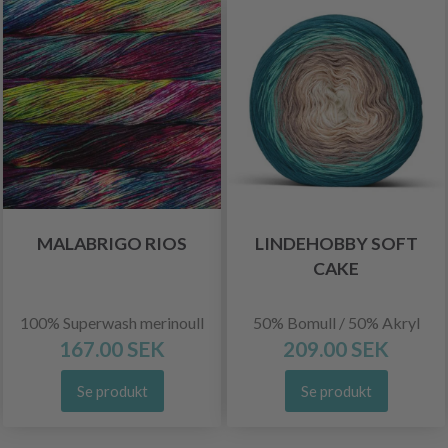
MALABRIGO RIOS
LINDEHOBBY SOFT
CAKE
100% Superwash merinoull
50% Bomull / 50% Akryl
167.00 SEK
209.00 SEK
Se produkt
Se produkt