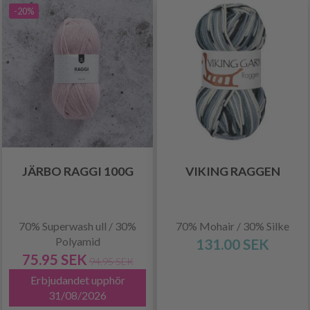
-20%
JÄRBO RAGGI 100G
VIKING RAGGEN
70% Superwash ull / 30%
70% Mohair / 30% Silke
Polyamid
131.00 SEK
75.95 SEK
94.95 SEK
Erbjudandet upphör
31/08/2026