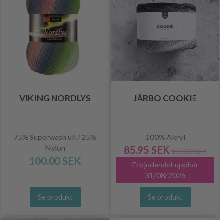
VIKING NORDLYS
JÄRBO COOKIE
75% Superwash ull / 25%
100% Akryl
Nylon
85.95 SEK
108.00 SEK
100.00 SEK
Erbjudandet upphör
31/08/2026
Se produkt
Se produkt