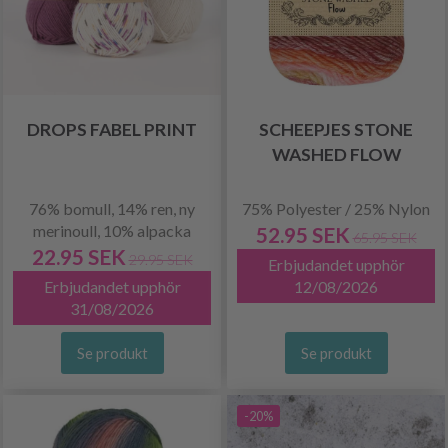
DROPS FABEL PRINT
SCHEEPJES STONE
WASHED FLOW
76% bomull, 14% ren, ny
75% Polyester / 25% Nylon
merinoull, 10% alpacka
52.95 SEK
65.95 SEK
22.95 SEK
29.95 SEK
Erbjudandet upphör
Erbjudandet upphör
12/08/2026
31/08/2026
Se produkt
Se produkt
-20%