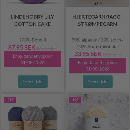
LINDEHOBBY LILY
HJERTEGARN RAGG-
COTTON CAKE
STRØMPEGARN
100% Bomull
70% alpacka / 20% siden /
10% ren, ny merinoull
87.95 SEK
176.00 SEK
33.95 SEK
42.95 SEK
Erbjudandet upphör
31/08/2026
Erbjudandet upphör
31/08/2026
Se produkt
Se produkt
-21%
-19%