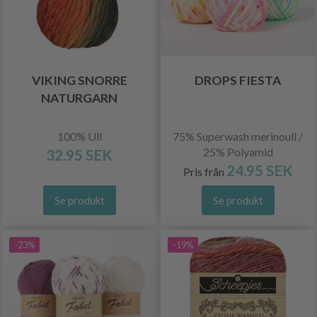
VIKING SNORRE
DROPS FIESTA
NATURGARN
100% Ull
75% Superwash merinoull /
25% Polyamid
32.95 SEK
24.95 SEK
Pris från
Se produkt
Se produkt
-23%
-19%