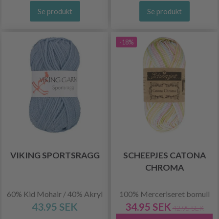
Se produkt
Se produkt
-18%
VIKING SPORTSRAGG
SCHEEPJES CATONA
CHROMA
60% Kid Mohair / 40% Akryl
100% Merceriseret bomull
43.95 SEK
34.95 SEK
42.95 SEK