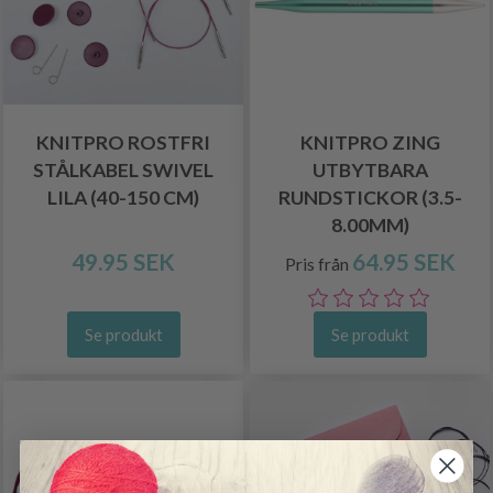
KNITPRO ROSTFRI
KNITPRO ZING
STÅLKABEL SWIVEL
UTBYTBARA
LILA (40-150 CM)
RUNDSTICKOR (3.5-
8.00MM)
49.95 SEK
64.95 SEK
Pris från
Se produkt
Se produkt