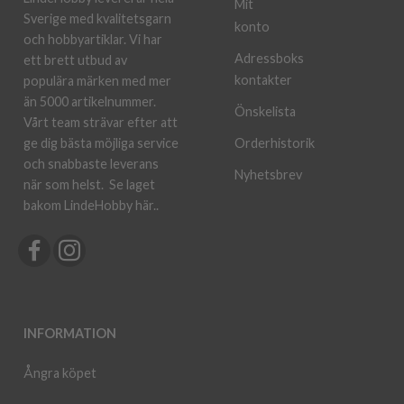
Mit
Sverige med kvalitetsgarn
konto
och hobbyartiklar. Vi har
Adressboks
ett brett utbud av
kontakter
populära märken med mer
än 5000 artikelnummer.
Önskelista
Vårt team strävar efter att
ge dig bästa möjliga service
Orderhistorik
och snabbaste leverans
Nyhetsbrev
när som helst.
Se laget
bakom LindeHobby här.
.
INFORMATION
Ångra köpet