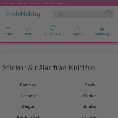
Sensommarsrea - Spara upp till 50% - klicka här
Ändra navigering
meny
Stickor & nålar från KnitPro
Bamboo
Basix
Dreamz
Cubics
Ginger
Jumbo
KnitPro Set
Karbonz