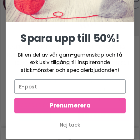
Spara upp till 50%!
KNITPRO SYMFONIE
KNITPRO ZING
Bli en del av vår garn-gemenskap och få
RUNDSTICKOR 60 CM
UTBYTBARA
exklusiv tillgång till inspirerande
(2.00-12.00 MM)
RUNDSTICKOR SET
stickmönster och specialerbjudanden!
DELUXE
89.95 SEK
699.00 SEK
Pris från
Antal
Prenumerera
Lägg till varukorgen
Se produkt
Nej tack