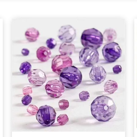
Bli en del av vår garn-gemenskap och få
exklusiv tillgång till inspirerande
stickmönster och specialerbjudanden!
Prenumerera
Nej tack