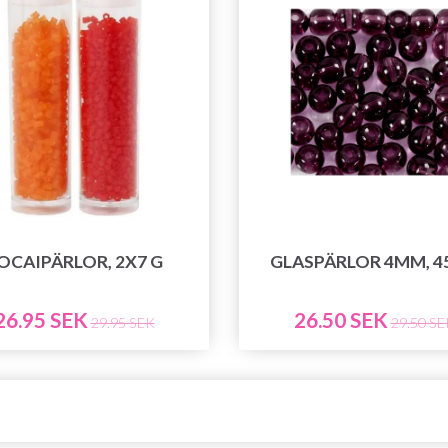
OCAIPÄRLOR, 2X7 G
GLASPÄRLOR 4MM, 4
26.95 SEK
26.50 SEK
29.95 SEK
29.50 SE
Spara upp till 50%!