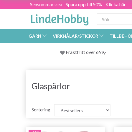
Sensommarsrea - Spara upp till 50% - Klicka här
GARN
VIRKNÅLAR/STICKOR
TILLBEHÖ
Fraktfritt över 699,-
Glaspärlor
Sortering: