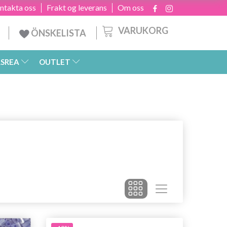
ntakta oss
Frakt og leverans
Om oss
VARUKORG
ÖNSKELISTA
SREA
OUTLET