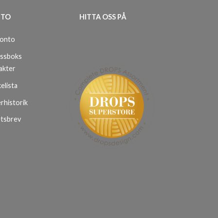
TO
HITTA OSS PÅ
konto
ssboks
akter
elista
rhistorik
tsbrev