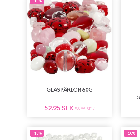
-10%
GLASPÄRLOR 60G
G
52.95 SEK
58.95 SEK
-10%
-10%