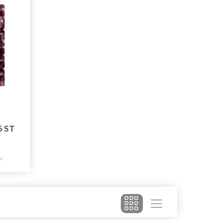
5 ST
K