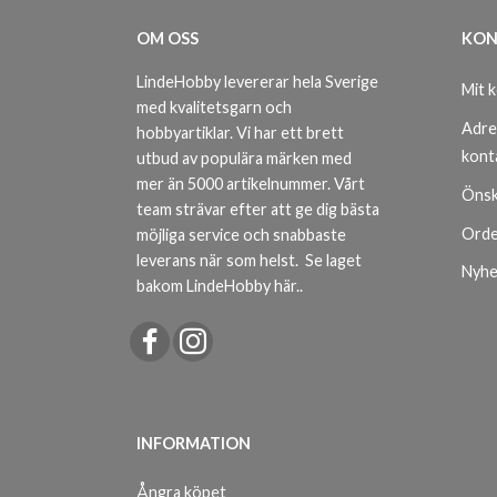
OM OSS
KON
LindeHobby levererar hela Sverige
Mit 
med kvalitetsgarn och
Adre
hobbyartiklar. Vi har ett brett
kont
utbud av populära märken med
mer än 5000 artikelnummer. Vårt
Önsk
team strävar efter att ge dig bästa
Orde
möjliga service och snabbaste
leverans när som helst.
Se laget
Nyhe
bakom LindeHobby här.
.
INFORMATION
Ångra köpet