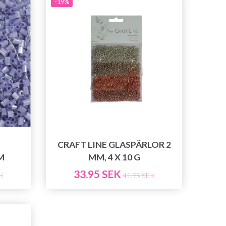
-19%
CRAFT LINE GLASPÄRLOR 2
M
MM, 4 X 10 G
33.95 SEK
K
41.95 SEK