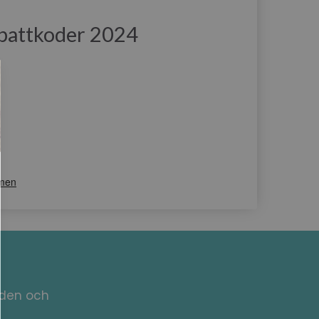
battkoder 2024
nden och