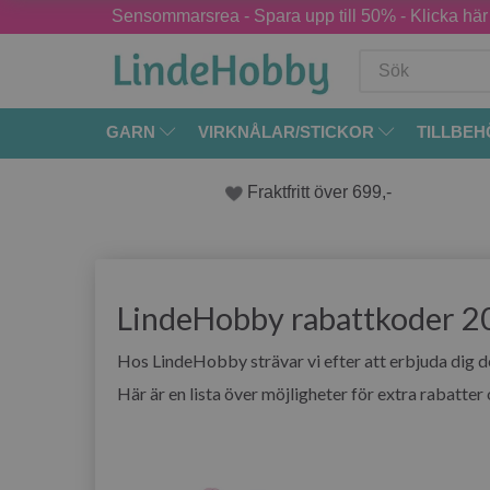
Sensommarsrea - Spara upp till 50% - Klicka här
GARN
VIRKNÅLAR/STICKOR
TILLBEH
Fraktfritt över 699,-
LindeHobby rabattkoder 2
Hos LindeHobby strävar vi efter att erbjuda dig de
Här är en lista över möjligheter för extra rabatt