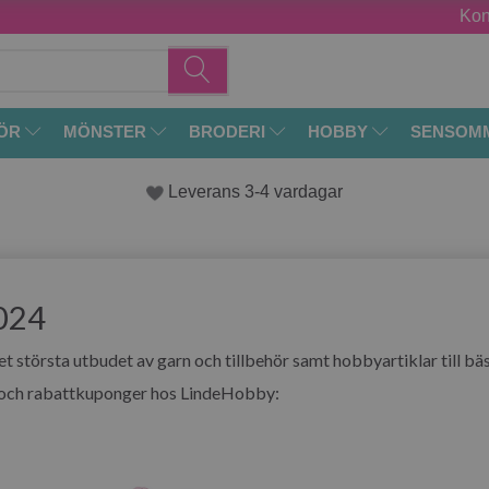
Kon
ÖR
MÖNSTER
BRODERI
HOBBY
SENSOM
Leverans 3-4 vardagar
024
t största utbudet av garn och tillbehör samt hobbyartiklar till bäs
er och rabattkuponger hos LindeHobby: