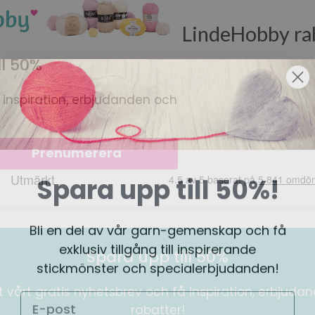
LindeHobby ra
ll 50%
 inspiration, erbjudanden och
Prenumerera
Spara upp till 50%!
Bli en del av vår garn-gemenskap och få
exklusiv tillgång till inspirerande
Spara upp till 50%
stickmönster och specialerbjudanden!
 vårt gratis nyhetsbrev och få inspiration, erbjuda
rabatter!