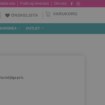
takta oss
Frakt og leverans
Om oss
VARUKORG
ÖNSKELISTA
MARSREA
OUTLET
ta möjliga pris.