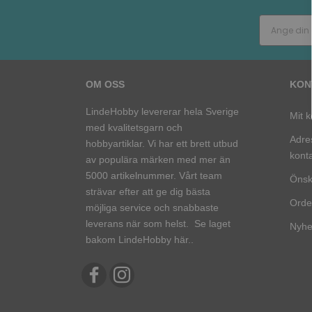
OM OSS
KON
LindeHobby levererar hela Sverige
Mit k
med kvalitetsgarn och
Adre
hobbyartiklar. Vi har ett brett utbud
kont
av populära märken med mer än
5000 artikelnummer. Vårt team
Önsk
strävar efter att ge dig bästa
Order
möjliga service och snabbaste
leverans när som helst.
Se laget
Nyhe
bakom LindeHobby här.
.