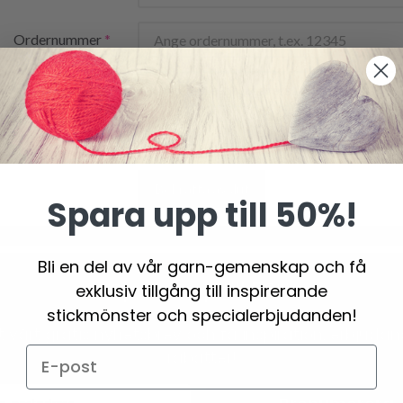
Ordernummer
E-postadress
Bekräfta avslut
Spara upp till 50%!
Bli en del av vår garn-gemenskap och få
Spara upp till 50%
exklusiv tillgång till inspirerande
stickmönster och specialerbjudanden!
 vårt gratis nyhetsbrev och få inspiration, erbjuda
rabatter!