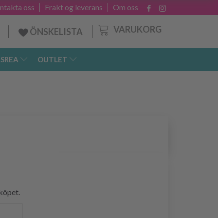
ntakta oss
Frakt og leverans
Om oss
VARUKORG
ÖNSKELISTA
SREA
OUTLET
 köpet.