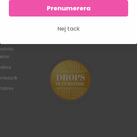
Prenumerera
Prenumerera
TO
HITTA OSS PÅ
Nej tack
konto
ssboks
akter
elista
rhistorik
tsbrev