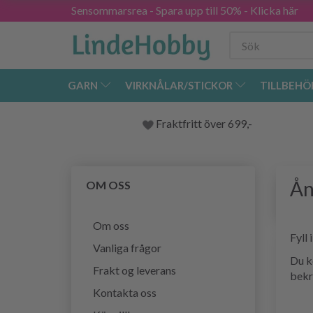
Sensommarsrea - Spara upp till 50% - Klicka här
GARN
VIRKNÅLAR/STICKOR
TILLBEHÖ
Fraktfritt över 699,-
Ån
OM OSS
Om oss
Fyll 
Vanliga frågor
Du k
Frakt og leverans
bekrä
Kontakta oss