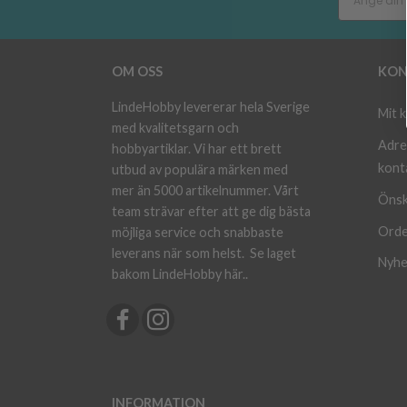
OM OSS
KON
LindeHobby levererar hela Sverige
Mit 
med kvalitetsgarn och
Adre
hobbyartiklar. Vi har ett brett
kont
utbud av populära märken med
mer än 5000 artikelnummer. Vårt
Önsk
team strävar efter att ge dig bästa
Orde
möjliga service och snabbaste
leverans när som helst.
Se laget
Nyhe
bakom LindeHobby här.
.
INFORMATION