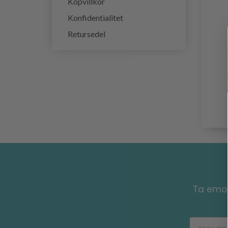
Köpvillkor
Konfidentialitet
Retursedel
Ta emot