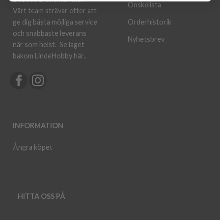
Önskelista
Vårt team strävar efter att
ge dig bästa möjliga service
Orderhistorik
och snabbaste leverans
Nyhetsbrev
när som helst.
Se laget
bakom LindeHobby här.
.
INFORMATION
Ångra köpet
HITTA OSS PÅ