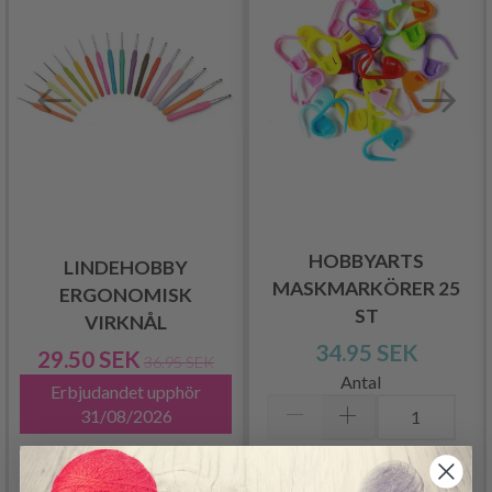
HOBBYARTS
LINDEHOBBY
MASKMARKÖRER 25
ERGONOMISK
ST
VIRKNÅL
34.95 SEK
29.50 SEK
36.95 SEK
Antal
Erbjudandet upphör
31/08/2026