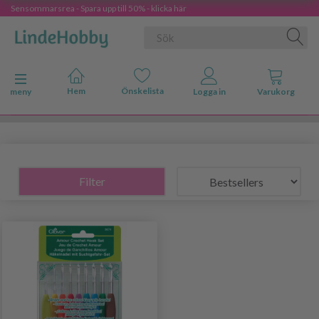
Sensommarsrea - Spara upp till 50% - klicka här
Ändra navigering
meny
Filter