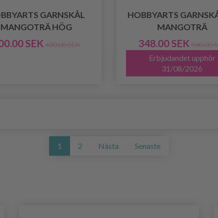
BBYARTS GARNSKÅL
HOBBYARTS GARNSKÅ
MANGOTRÄ HÖG
MANGOTRÄ
00.00 SEK
348.00 SEK
430.00 SEK
580.00 
Erbjudandet upphör
31/08/2026
1
2
Nästa
Senaste