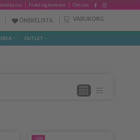
ntakta oss
Frakt og leverans
Om oss
VARUKORG
ÖNSKELISTA
SREA
OUTLET
-50%