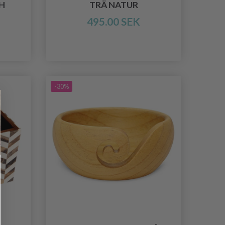
H
TRÄ NATUR
495.00 SEK
-30%