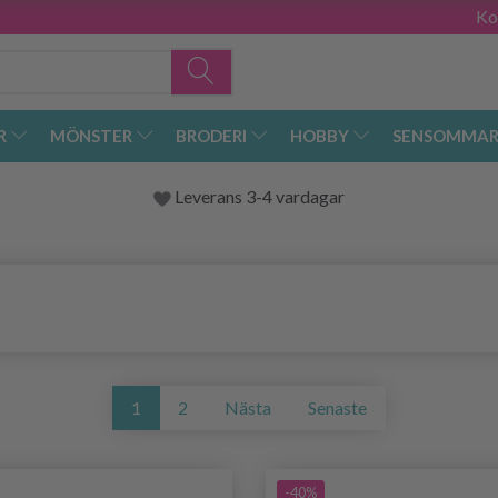
Ko
R
MÖNSTER
BRODERI
HOBBY
SENSOMMAR
Leverans 3-4 vardagar
1
2
Nästa
Senaste
-40%