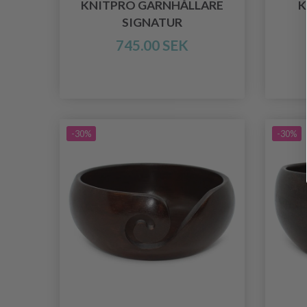
KNITPRO GARNHÅLLARE
K
SIGNATUR
745.00 SEK
-30%
-30%