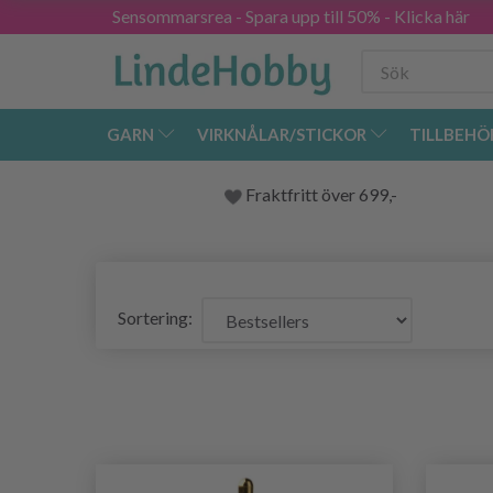
Sensommarsrea - Spara upp till 50% - Klicka här
GARN
VIRKNÅLAR/STICKOR
TILLBEHÖ
Fraktfritt över 699,-
Sortering: