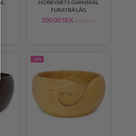
ÅL
HOBBYARTS GARNSKÅL
FURATRÄ LÅG
300.00 SEK
430.00 SEK
-30%