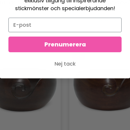
exklusiv tillgång till inspirerande
NITPRO GARNSKÅL
KNITPRO GARNSK
stickmönster och specialerbjudanden!
SIGNATUR
PEARLY
550.00 SEK
432.00 SEK
Antal
Prenumerera
-40%
Nej tack