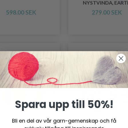
NYSTVINDA, EART
598.00 SEK
279.00 SEK
Spara upp till 50%!
Bli en del av vår garn-gemenskap och få