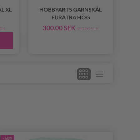
L XL
HOBBYARTS GARNSKÅL
FURATRÄ HÖG
300.00 SEK
SEK
430.00 SEK
- 50%