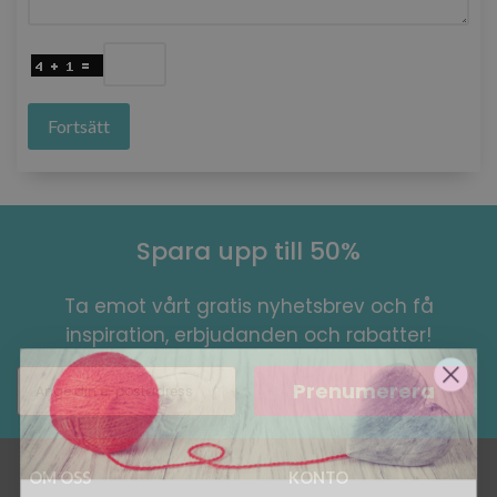
Fortsätt
Spara upp till 50%
Ta emot vårt gratis nyhetsbrev och få
inspiration, erbjudanden och rabatter!
Prenumerera
OM OSS
KONTO