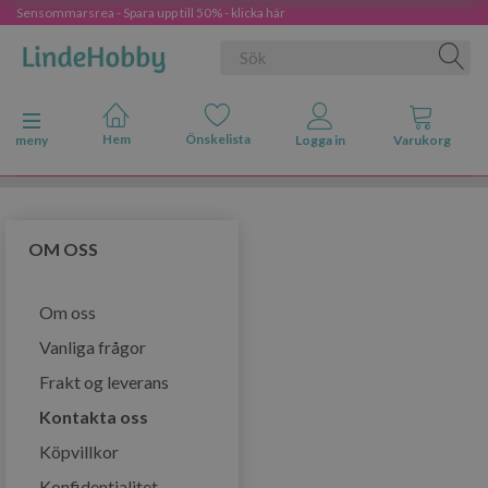
Sensommarsrea - Spara upp till 50% - klicka här
Ändra navigering
meny
OM OSS
Om oss
Vanliga frågor
Frakt og leverans
Kontakta oss
Köpvillkor
Konfidentialitet