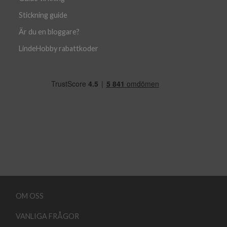
Stickning guide
Är du en bloggare?
LindeHobby rabattkoder
OM OSS
VANLIGA FRÅGOR