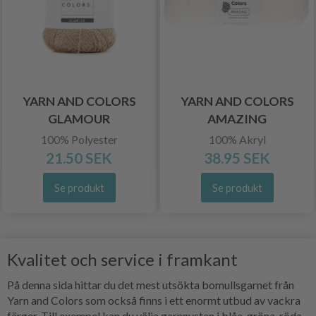
YARN AND COLORS
YARN AND COLORS
GLAMOUR
AMAZING
100% Polyester
100% Akryl
21.50 SEK
38.95 SEK
Se produkt
Se produkt
Kvalitet och service i framkant
På denna sida hittar du det mest utsökta bomullsgarnet från
Yarn and Colors som också finns i ett enormt utbud av vackra
färger. Till exempel kan du välja garnnystan i blåa, gröna, röda