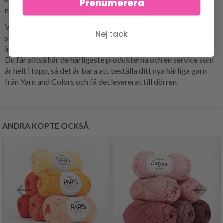
Prenumerera
nyanser du tycker passar ditt projekt bäst.
Vi erbjuder dessutom en snabb leverans så om du verkligen
Nej tack
saknar garn så kan du få ditt nya garn från Yarn and Colors
inom få arbetsdagar och starta ditt projekt med det samma.
Du får alltså här de härligaste produkterna och en service som
är helt i topp, så det är bara att beställa ditt nya härliga garn
från Yarn and Colors och få det levererat till dörren.
ANDRA KÖPTE OCKSÅ