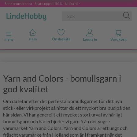
Sensommarsrea - Spara upp till 50% - klicka här
Ändra navigering
meny
Yarn and Colors - bomullsgarn i
god kvalitet
Om du letar efter det perfekta bomullsgarnet för ditt nya
stick- eller virkprojekt så hittar du ett mycket bra bud på den
här sidan. Vi har generellt ett mycket stort urval av härligt
bomullsgarn och här erbjuder vi garn från det yngre
varumärket Yarn and Colors. Yarn and Colors är ett ungt och
fräscht varumärke från Holland som är i framkant när det