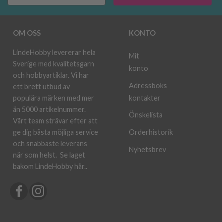
OM OSS
KONTO
LindeHobby levererar hela
Mit
Sverige med kvalitetsgarn
konto
och hobbyartiklar. Vi har
Adressboks
ett brett utbud av
kontakter
populära märken med mer
än 5000 artikelnummer.
Önskelista
Vårt team strävar efter att
ge dig bästa möjliga service
Orderhistorik
och snabbaste leverans
Nyhetsbrev
när som helst.
Se laget
bakom LindeHobby här.
.