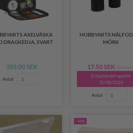
BBYARTS AXELVÄSKA
HOBBYARTS NÅLFOD
D DRAGKEDJA, SVART
MÖRK
355.00 SEK
17.50 SEK
28.95 SE
Erbjudandet upphör
Antal
31/08/2026
Antal
-49%