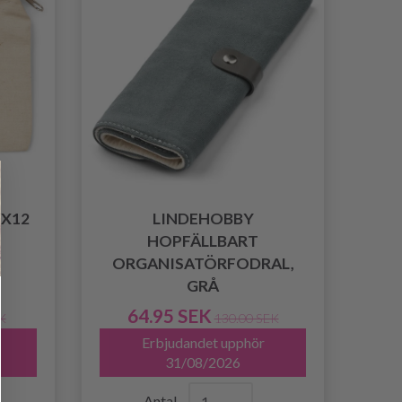
9X12
LINDEHOBBY
HOPFÄLLBART
ORGANISATÖRFODRAL,
GRÅ
64.95 SEK
K
130.00 SEK
Erbjudandet upphör
31/08/2026
Antal