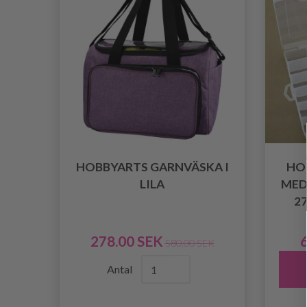
HOBBYARTS GARNVÄSKA I
HO
LILA
MED
27
278.00 SEK
6
580.00 SEK
Antal