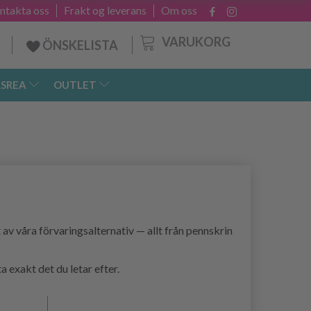
ntakta oss
Frakt og leverans
Om oss
VARUKORG
ÖNSKELISTA
SREA
OUTLET
 av våra förvaringsalternativ — allt från pennskrin
 exakt det du letar efter.