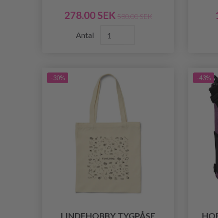
278.00 SEK
580.00 SEK
Antal
-30%
-43%
LINDEHOBBY TYGPÅSE
HO