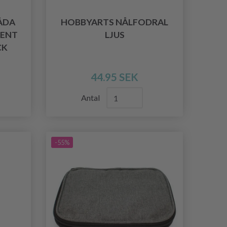
ÅDA
HOBBYARTS NÅLFODRAL
RENT
LJUS
CK
44.95 SEK
Antal
-55%