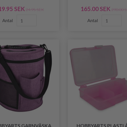
19.95 SEK
165.00 SEK
24.95 SEK
290.00 
Antal
Antal
BBYARTS GARNVÄSKA
HOBBYARTS PLASTL