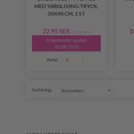
MED YARNLIVING-TRYCK,
35X40 CM, 1 ST
22.95 SEK
1
32.95 SEK
Erbjudandet upphör
31/08/2026
Antal
Sortering: