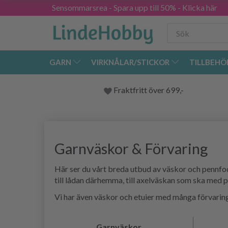
Sensommarsrea - Spara upp till 50% - Klicka här
GARN
VIRKNÅLAR/STICKOR
TILLBEHÖ
Fraktfritt över 699,-
Garnväskor & Förvaring
Här ser du vårt breda utbud av väskor och pennfodr
till lådan därhemma, till axelväskan som ska med 
Vi har även väskor och etuier med många förvaringsa
Garnväskor