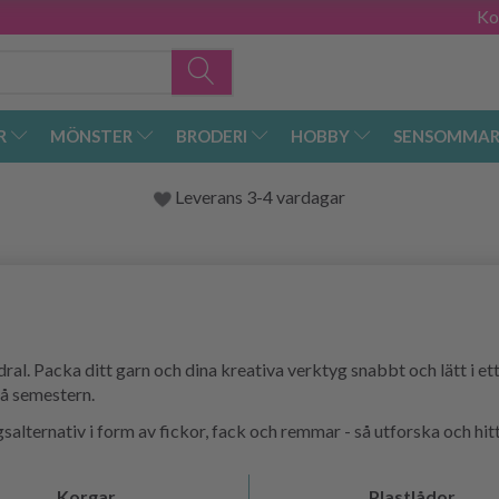
Ko
R
MÖNSTER
BRODERI
HOBBY
SENSOMMAR
Leverans 3-4 vardagar
al. Packa ditt garn och dina kreativa verktyg snabbt och lätt i ett
på semestern.
lternativ i form av fickor, fack och remmar - så utforska och hitta
Korgar
Plastlådor