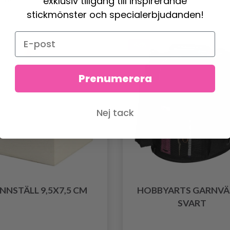
exklusiv tillgång till inspirerande
stickmönster och specialerbjudanden!
-43%
Prenumerera
Nej tack
NNSTÄLL 9,5X7,5 CM
HOBBYARTS GARNVÄ
SVART