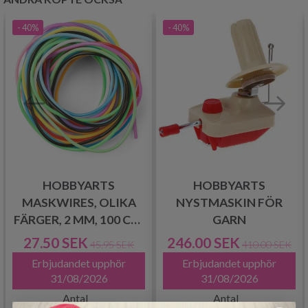
- 40%
- 40%
HOBBYARTS
HOBBYARTS
MASKWIRES, OLIKA
NYSTMASKIN FÖR
FÄRGER, 2 MM, 100 CM,
GARN
12 ST
27.50 SEK
246.00 SEK
45.95 SEK
410.00 SEK
Erbjudandet upphör
Erbjudandet upphör
31/08/2026
31/08/2026
Antal
Antal