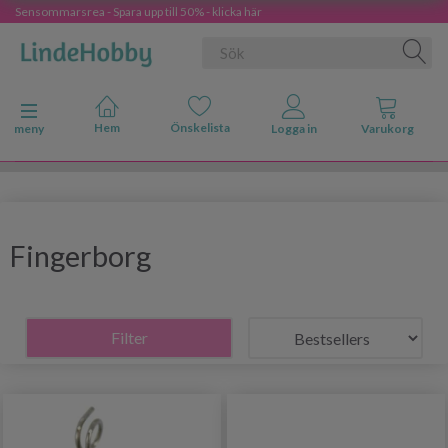
Sensommarsrea - Spara upp till 50% - klicka här
Ändra navigering
meny
Fingerborg
Filter