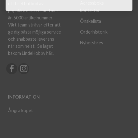
Adressboks
ett brett utbud av
kontakter
populära märken med mer
än 5000 artikelnummer.
Önskelista
Vårt team strävar efter att
ge dig bästa möjliga service
Orderhistorik
och snabbaste leverans
Nyhetsbrev
när som helst.
Se laget
bakom LindeHobby här.
.
INFORMATION
Ångra köpet