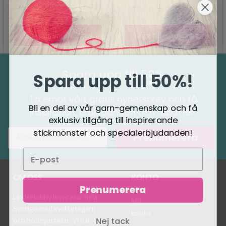
Lägg till varukorgen
Lägg till varukorgen
Spara upp till 50%
Spara upp till 50%!
Ta emot vårt gratis nyhetsbrev och få
Bli en del av vår garn-gemenskap och få
inspiration, erbjudanden och rabatter!
exklusiv tillgång till inspirerande
stickmönster och specialerbjudanden!
Prenumerera
OM OSS
KONTO
Prenumerera
LindeHobby levererar hela
Mit
Sverige med kvalitetsgarn
konto
Nej tack
och hobbyartiklar. Vi har