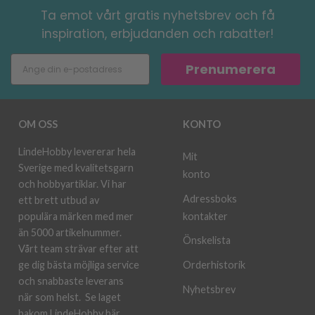
Ta emot vårt gratis nyhetsbrev och få
inspiration, erbjudanden och rabatter!
Prenumerera
OM OSS
KONTO
LindeHobby levererar hela
Mit
Sverige med kvalitetsgarn
konto
och hobbyartiklar. Vi har
Adressboks
ett brett utbud av
kontakter
populära märken med mer
än 5000 artikelnummer.
Önskelista
Vårt team strävar efter att
ge dig bästa möjliga service
Orderhistorik
och snabbaste leverans
Nyhetsbrev
när som helst.
Se laget
bakom LindeHobby här.
.