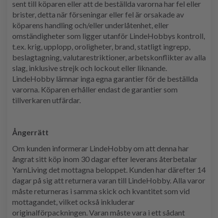
sent till köparen eller att de beställda varorna har fel eller
brister, detta när förseningar eller fel är orsakade av
köparens handling och/eller underlåtenhet, eller
omständigheter som ligger utanför LindeHobbys kontroll,
t.ex. krig, upplopp, oroligheter, brand, statligt ingrepp,
beslagtagning, valutarestriktioner, arbetskonflikter av alla
slag, inklusive strejk och lockout eller liknande.
LindeHobby lämnar inga egna garantier för de beställda
varorna. Köparen erhåller endast de garantier som
tillverkaren utfärdar.
Ångerrätt
Om kunden informerar LindeHobby om att denna har
ångrat sitt köp inom 30 dagar efter leverans återbetalar
YarnLiving det mottagna beloppet. Kunden har därefter 14
dagar på sig att returnera varan till LindeHobby. Alla varor
måste returneras i samma skick och kvantitet som vid
mottagandet, vilket också inkluderar
originalförpackningen. Varan måste vara i ett sådant