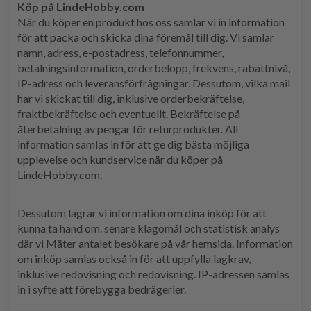
Köp på LindeHobby.com
När du köper en produkt hos oss samlar vi in ​​information
för att packa och skicka dina föremål till dig. Vi samlar
namn, adress, e-postadress, telefonnummer,
betalningsinformation, orderbelopp, frekvens, rabattnivå,
IP-adress och leveransförfrågningar. Dessutom, vilka mail
har vi skickat till dig, inklusive orderbekräftelse,
fraktbekräftelse och eventuellt. Bekräftelse på
återbetalning av pengar för returprodukter. All
information samlas in för att ge dig bästa möjliga
upplevelse och kundservice när du köper på
LindeHobby.com.
Dessutom lagrar vi information om dina inköp för att
kunna ta hand om. senare klagomål och statistisk analys
där vi Mäter antalet besökare på vår hemsida. Information
om inköp samlas också in för att uppfylla lagkrav,
inklusive redovisning och redovisning. IP-adressen samlas
in i syfte att förebygga bedrägerier.