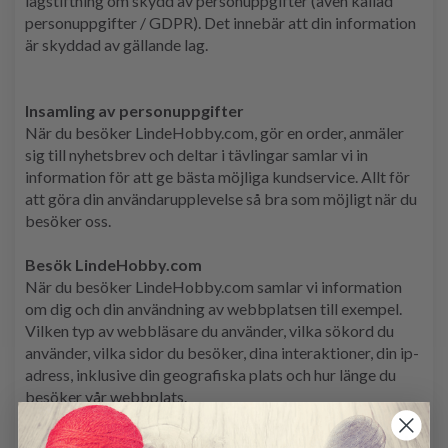
lagstiftning om skydd av personuppgifter (även kallad
personuppgifter / GDPR). Det innebär att din information
är skyddad av gällande lag.
Insamling av personuppgifter
När du besöker LindeHobby.com, gör en order, anmäler
sig till nyhetsbrev och deltar i tävlingar samlar vi in ​​
information för att ge bästa möjliga kundservice. Allt för
att göra din användarupplevelse så bra som möjligt när du
besöker oss.
Besök LindeHobby.com
När du besöker LindeHobby.com samlar vi information
om dig och din användning av webbplatsen till exempel.
Vilken typ av webbläsare du använder, vilka sökord du
använder, vilka sidor du besöker, dina interaktioner, din ip-
adress, inklusive din geografiska plats och hur länge du
besöker vår webbplats.
Personlig information samlas också in via cookies. När du