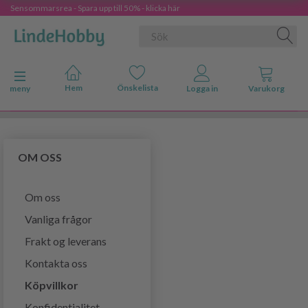
Sensommarsrea - Spara upp till 50% - klicka här
Ändra navigering
meny
OM OSS
Om oss
Vanliga frågor
Frakt og leverans
Kontakta oss
Köpvillkor
Konfidentialitet