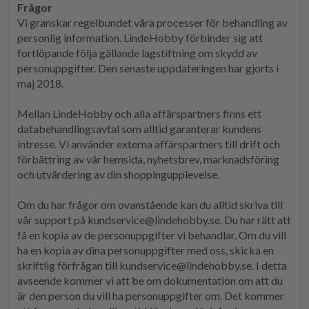
Frågor
Vi granskar regelbundet våra processer för behandling av
personlig information. LindeHobby förbinder sig att
fortlöpande följa gällande lagstiftning om skydd av
personuppgifter. Den senaste uppdateringen har gjorts i
maj 2018.
Mellan LindeHobby och alla affärspartners finns ett
databehandlingsavtal som alltid garanterar kundens
intresse. Vi använder externa affärspartners till drift och
förbättring av vår hemsida, nyhetsbrev, marknadsföring
och utvärdering av din shoppingupplevelse.
Om du har frågor om ovanstående kan du alltid skriva till
vår support på kundservice@lindehobby.se. Du har rätt att
få en kopia av de personuppgifter vi behandlar. Om du vill
ha en kopia av dina personuppgifter med oss, skicka en
skriftlig förfrågan till kundservice@lindehobby.se. I detta
avseende kommer vi att be om dokumentation om att du
är den person du vill ha personuppgifter om. Det kommer