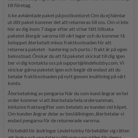
till företag.
Icke avhämtade paket på postkontoret Om du ej hämtar
ut ditt paket kommer det att returneras till oss. Om vi inte
hör av dig inom 7 dagar efter att vi har fått tillbaka
paketet återgår varorna till vårt lager och du kommer få
beloppet återbetalt minus fraktkostnaden för att
returnera paketet - hantering och porto / frakt är på egen
bekostnad. Önskar du att få paketet skickat till dig igen
ber vi dig kontakta oss på support@lindehobby.com. Vi
skickar gärna paketet igen och begär då endast att du
betalar fraktkostnaden på nytt genom insättning på vårt
konto.
Återbetalning av pengarna När du som kund ångrar en hel
order kommer vi att återbetala hela ordersumman,
inklusive fraktavgifter som betalats av kunden vid köpet.
Om kunden ångrar delar av beställningen, återbetalar vi
endast pengarna för de returnerade varorna.
Förbehåll för ändringar LindeHobby förbehåller sig rätten
att ändra och uppdatera villkoren som gäller för denna