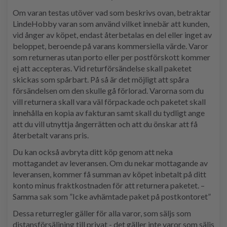
Om varan testas utöver vad som beskrivs ovan, betraktar
LindeHobby varan som använd vilket innebär att kunden,
vid ånger av köpet, endast återbetalas en del eller inget av
beloppet, beroende på varans kommersiella värde. Varor
som returneras utan porto eller per postförskott kommer
ej att accepteras. Vid returförsändelse skall paketet
skickas som spårbart. På så är det möjligt att spåra
försändelsen om den skulle gå förlorad. Varorna som du
vill returnera skall vara väl förpackade och paketet skall
innehålla en kopia av fakturan samt skall du tydligt ange
att du vill utnyttja ångerrätten och att du önskar att få
återbetalt varans pris.
Du kan också avbryta ditt köp genom att neka
mottagandet av leveransen. Om du nekar mottagande av
leveransen, kommer få summan av köpet inbetalt på ditt
konto minus fraktkostnaden för att returnera paketet. –
Samma sak som ”Icke avhämtade paket på postkontoret”
Dessa returregler gäller för alla varor, som säljs som
distansförsäljning till privat - det gäller inte varor som säljs