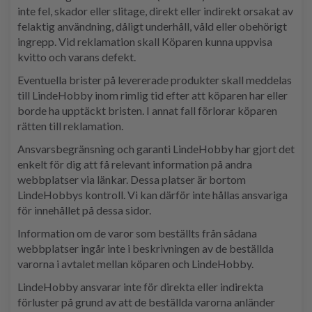
inte fel, skador eller slitage, direkt eller indirekt orsakat av
felaktig användning, dåligt underhåll, våld eller obehörigt
ingrepp. Vid reklamation skall Köparen kunna uppvisa
kvitto och varans defekt.
Eventuella brister på levererade produkter skall meddelas
till LindeHobby inom rimlig tid efter att köparen har eller
borde ha upptäckt bristen. I annat fall förlorar köparen
rätten till reklamation.
Ansvarsbegränsning och garanti LindeHobby har gjort det
enkelt för dig att få relevant information på andra
webbplatser via länkar. Dessa platser är bortom
LindeHobbys kontroll. Vi kan därför inte hållas ansvariga
för innehållet på dessa sidor.
Information om de varor som beställts från sådana
webbplatser ingår inte i beskrivningen av de beställda
varorna i avtalet mellan köparen och LindeHobby.
LindeHobby ansvarar inte för direkta eller indirekta
förluster på grund av att de beställda varorna anländer