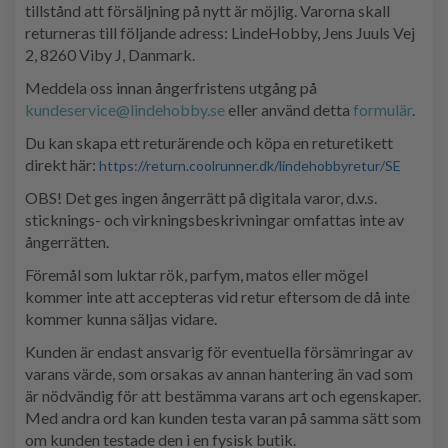
tillstånd att försäljning på nytt är möjlig. Varorna skall
returneras till följande adress: LindeHobby, Jens Juuls Vej
2, 8260 Viby J, Danmark.
Meddela oss innan ångerfristens utgång på
kundeservice@lindehobby.se
eller använd detta
formulär
.
Du kan skapa ett returärende och köpa en returetikett
direkt här:
https://return.coolrunner.dk/lindehobbyretur/SE
OBS! Det ges ingen ångerrätt på digitala varor, d.v.s.
sticknings- och virkningsbeskrivningar omfattas inte av
ångerrätten.
Föremål som luktar rök, parfym, matos eller mögel
kommer inte att accepteras vid retur eftersom de då inte
kommer kunna säljas vidare.
Kunden är endast ansvarig för eventuella försämringar av
varans värde, som orsakas av annan hantering än vad som
är nödvändig för att bestämma varans art och egenskaper.
Med andra ord kan kunden testa varan på samma sätt som
om kunden testade den i en fysisk butik.