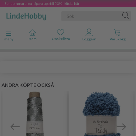
Sensommarsrea - Spara upp till 50% - klicka här
Ändra navigering
meny
ANDRA KÖPTE OCKSÅ