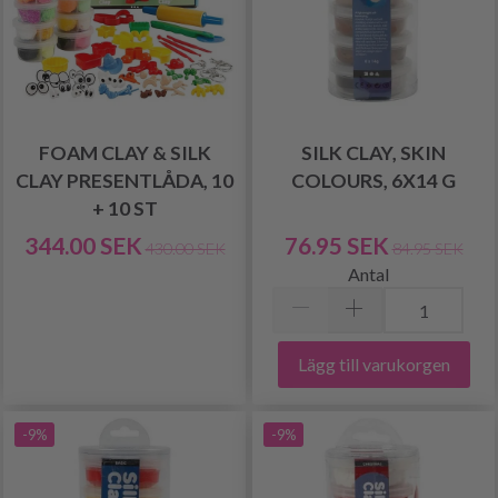
FOAM CLAY & SILK
SILK CLAY, SKIN
CLAY PRESENTLÅDA, 10
COLOURS, 6X14 G
+ 10 ST
344.00 SEK
76.95 SEK
430.00 SEK
84.95 SEK
Antal
Lägg till varukorgen
-9%
-9%