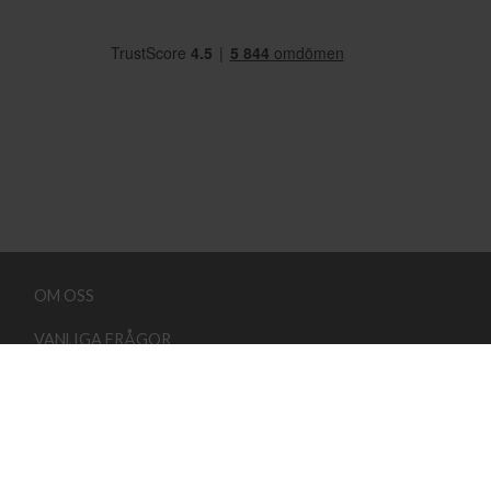
OM OSS
VANLIGA FRÅGOR
FRAKT OG LEVERANS
KONTAKTA OSS
KÖPVILLKOR