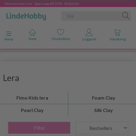
Sensommarsrea - Spara upp till 50% - klicka här
Ändra navigering
meny
Lera
Fimo Kids lera
Foam Clay
Pearl Clay
Silk Clay
Filter