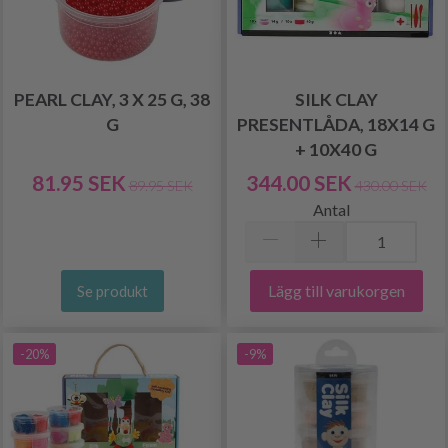
PEARL CLAY, 3 X 25 G, 38
SILK CLAY
G
PRESENTLÅDA, 18X14 G
+ 10X40 G
81.95 SEK
344.00 SEK
89.95 SEK
430.00 SEK
Antal
Lägg till varukorgen
Se produkt
-20%
-9%