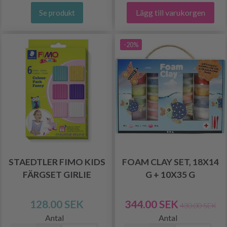
Lägg till varukorgen
Se produkt
-20%
STAEDTLER FIMO KIDS
FOAM CLAY SET, 18X14
FÄRGSET GIRLIE
G + 10X35 G
128.00 SEK
344.00 SEK
430.00 SEK
Antal
Antal