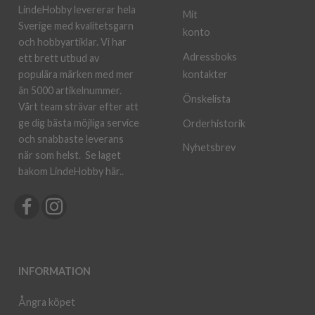
LindeHobby levererar hela
Mit
Sverige med kvalitetsgarn
konto
och hobbyartiklar. Vi har
Adressboks
ett brett utbud av
kontakter
populära märken med mer
än 5000 artikelnummer.
Önskelista
Vårt team strävar efter att
ge dig bästa möjliga service
Orderhistorik
och snabbaste leverans
Nyhetsbrev
när som helst.
Se laget
bakom LindeHobby här.
.
INFORMATION
Ångra köpet