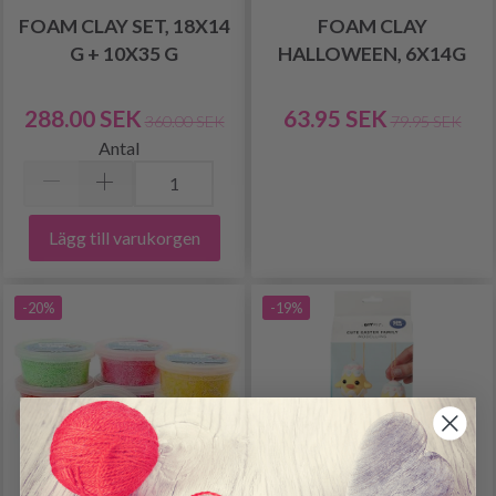
FOAM CLAY SET, 18X14
FOAM CLAY
G + 10X35 G
HALLOWEEN, 6X14G
288.00 SEK
63.95 SEK
360.00 SEK
79.95 SEK
Antal
Lägg till varukorgen
-20%
-19%