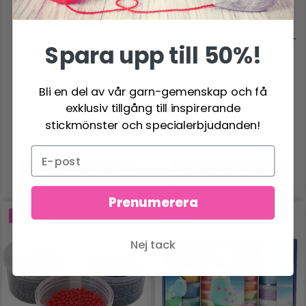
FOAM CLAY BASIS,
SÖT PÅSKFAMILJ, 1 SET
Spara upp till 50%!
10X35 G
Bli en del av vår garn-gemenskap och få
196.00 SEK
57.95 SEK
245.00 SEK
71.95 SEK
exklusiv tillgång till inspirerande
Antal
Antal
stickmönster och specialerbjudanden!
Lägg till varukorgen
Lägg till varukorgen
Prenumerera
-8%
-20%
Nej tack