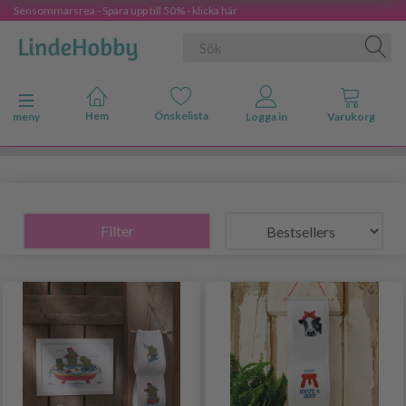
Sensommarsrea - Spara upp till 50% - klicka här
Ändra navigering
meny
Filter