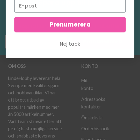
Spara upp till 50%
Ta emot vårt gratis nyhetsbrev och få
Prenumerera
inspiration, erbjudanden och rabatter!
Prenumerera
Nej tack
OM OSS
KONTO
LindeHobby levererar hela
Mit
Sverige med kvalitetsgarn
konto
och hobbyartiklar. Vi har
Adressboks
ett brett utbud av
kontakter
populära märken med mer
än 5000 artikelnummer.
Önskelista
Vårt team strävar efter att
ge dig bästa möjliga service
Orderhistorik
och snabbaste leverans
Nyhetsbrev