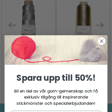
GO HANDMADE
GO HANDMADE PARTY
GLITTER "DELUXE" 60
DELUXE
Spara upp till 50%!
G
62.95 SEK
91.95 SEK
Bli en del av vår garn-gemenskap och få
Se produkt
Se produkt
exklusiv tillgång till inspirerande
stickmönster och specialerbjudanden!