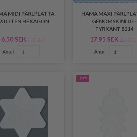
MA MIDI PÄRLPLATTA
HAMA MAXI PÄRLPLA
23 LITEN HEXAGON
GENOMSKINLIG -
FYRKANT 8214
6.50 SEK
17.95 SEK
7.95 SEK
22.50 SE
Antal
Antal
-21%