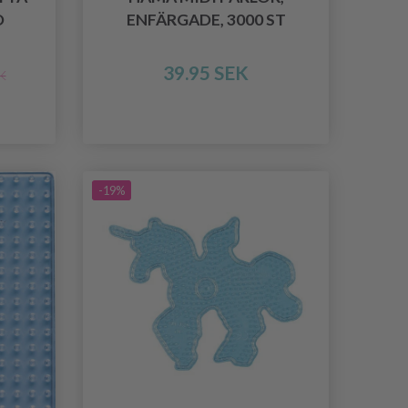
D
ENFÄRGADE, 3000 ST
39.95 SEK
K
-19%