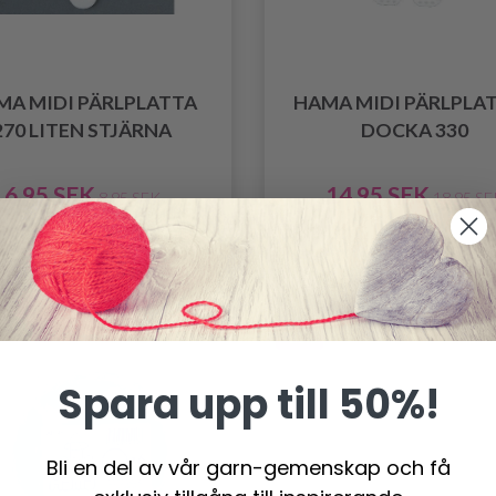
MA MIDI PÄRLPLATTA
HAMA MIDI PÄRLPLAT
270 LITEN STJÄRNA
DOCKA 330
6.95 SEK
14.95 SEK
8.95 SEK
18.95 SE
Antal
Antal
-21%
Spara upp till 50%!
Bli en del av vår garn-gemenskap och få