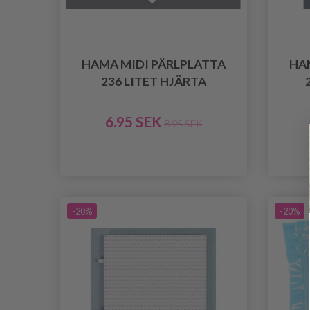
HAMA MIDI PÄRLPLATTA
HA
236 LITET HJÄRTA
6.95 SEK
8.95 SEK
-20%
-20%