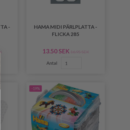
TA -
HAMA MIDI PÄRLPLATTA -
FLICKA 285
13.50 SEK
K
16.95 SEK
Antal
-19%