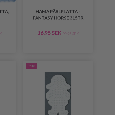
TTA,
HAMA PÄRLPLATTA -
FANTASY HORSE 315TR
16.95 SEK
K
20.95 SEK
-20%