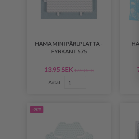
HAMA MINI PÄRLPLATTA -
HA
FYRKANT 575
13.95 SEK
17.50 SEK
Antal
-20%