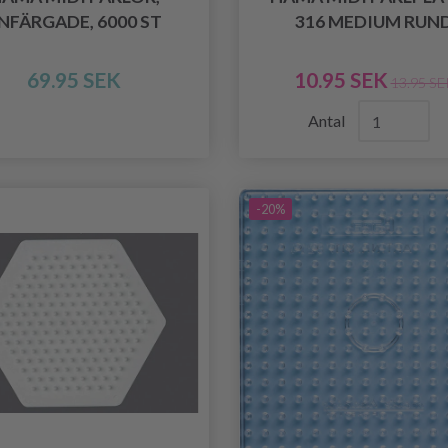
NFÄRGADE, 6000 ST
316 MEDIUM RUN
69.95 SEK
10.95 SEK
13.95 SE
Antal
-20%