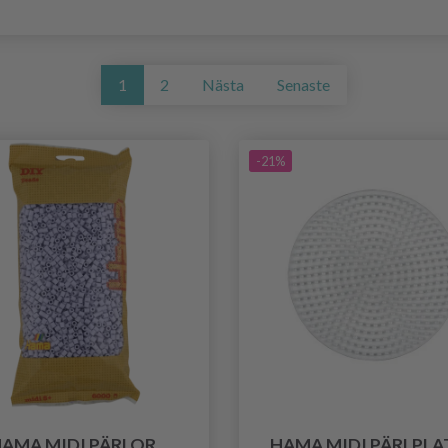
1
2
Nästa
Senaste
-21%
AMA MIDI PÄRLOR,
HAMA MIDI PÄRLPLA