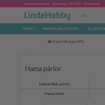
Sensommarsrea - Spara upp till 50% - Klicka här
GARN
VIRKNÅLAR/STICKOR
TILLBEHÖ
Fraktfritt över 699,-
Hama pärlor
Hama Midi-pärlor
Hama idéer