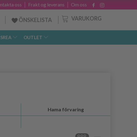
ntakta oss
Frakt og leverans
Om oss
VARUKORG
ÖNSKELISTA
SREA
OUTLET
Hama förvaring