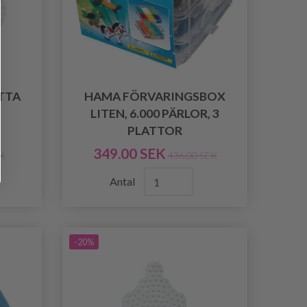
TTA
HAMA FÖRVARINGSBOX
LITEN, 6.000 PÄRLOR, 3
PLATTOR
349.00 SEK
K
436.00 SEK
Antal
-20%