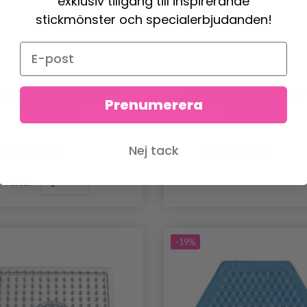
exklusiv tillgång till inspirerande
stickmönster och specialerbjudanden!
MA MOBILRINGAR, 6
HAMA MIDI PÄRLPLA
Prenumerera
STYCKEN.
298 FJÄRIL
Nej tack
78.95 SEK
10.95 SEK
98.95 SEK
13.95 SE
Antal
-19%