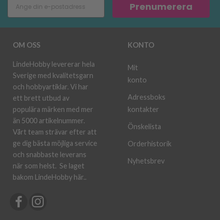
Prenumerera
OM OSS
KONTO
LindeHobby levererar hela
Mit
Sverige med kvalitetsgarn
konto
och hobbyartiklar. Vi har
Adressboks
ett brett utbud av
kontakter
populära märken med mer
än 5000 artikelnummer.
Önskelista
Vårt team strävar efter att
ge dig bästa möjliga service
Orderhistorik
och snabbaste leverans
Nyhetsbrev
när som helst.
Se laget
bakom LindeHobby här.
.