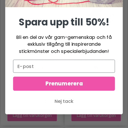
Spara upp till 50%!
Bli en del av vår garn-gemenskap och få
exklusiv tillgång till inspirerande
stickmönster och specialerbjudanden!
HOBBY LINE
HOBBY LINE
LIMSTÄNGER 11 MM X
LIMPISTOL 11 MM, 40
20 CM, 12 ST
W
Prenumerera
61.95 SEK
69.95 SEK
76.95 SEK
86.95 SEK
Antal
Antal
Nej tack
Lägg till varukorgen
Lägg till varukorgen