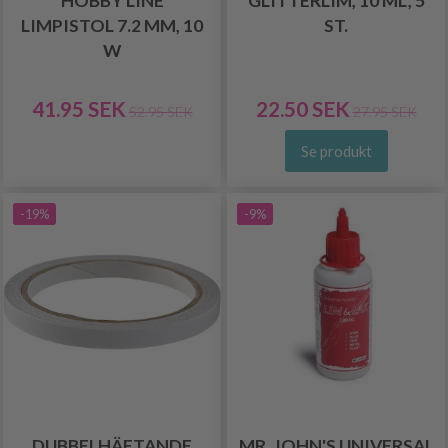
HOBBY LINE
GLITTERLIM, 10 ML, 5
LIMPISTOL 7.2 MM, 10
ST.
W
41.95 SEK
22.50 SEK
52.95 SEK
27.95 SEK
Se produkt
-19%
-9%
DUBBELHÄFTANDE
MR. JOHN'S UNIVERSAL