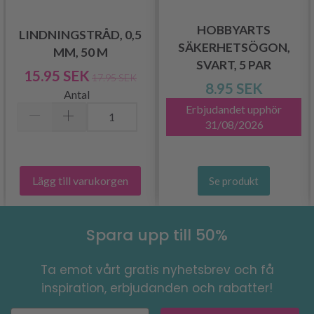
HOBBYARTS
LINDNINGSTRÅD, 0,5
SÄKERHETSÖGON,
MM, 50 M
SVART, 5 PAR
15.95 SEK
17.95 SEK
8.95 SEK
Antal
Erbjudandet upphör
31/08/2026
Lägg till varukorgen
Se produkt
Spara upp till 50%
Ta emot vårt gratis nyhetsbrev och få
inspiration, erbjudanden och rabatter!