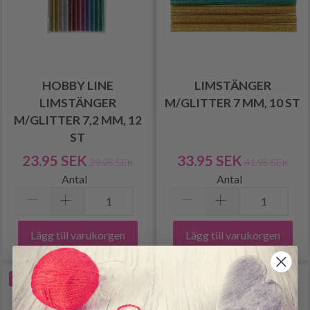
HOBBY LINE
LIMSTÄNGER
LIMSTÄNGER
M/GLITTER 7 MM, 10 ST
M/GLITTER 7,2 MM, 12
ST
23.95 SEK
33.95 SEK
29.95 SEK
41.95 SEK
Antal
Antal
Lägg till varukorgen
Lägg till varukorgen
-19%
-19%