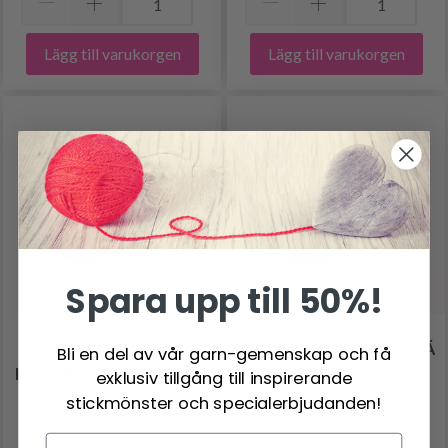
Lägg till varukorgen
Lägg till varukorgen
Spara upp till 50%!
DROPS MATT SVART,
DROPS IMITATION TRÄ
Bli en del av vår garn-gemenskap och få
KNAPP, 20 MM (NR. 816)
(KOL), KNAP, 23 MM
exklusiv tillgång till inspirerande
(NR. 706)
stickmönster och specialerbjudanden!