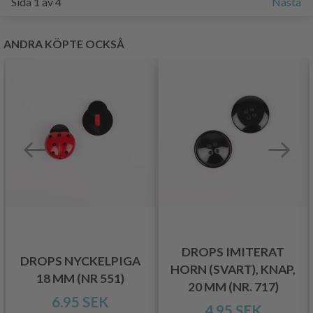
Sida 1 av 4
Nästa
ANDRA KÖPTE OCKSÅ
DROPS IMITERAT
DROPS NYCKELPIGA
HORN (SVART), KNAP,
18 MM (NR 551)
20 MM (NR. 717)
6.95 SEK
4.95 SEK