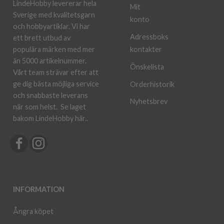
LindeHobby levererar hela
Mit
Sverige med kvalitetsgarn
konto
och hobbyartiklar. Vi har
Adressboks
ett brett utbud av
kontakter
populära märken med mer
än 5000 artikelnummer.
Önskelista
Vårt team strävar efter att
ge dig bästa möjliga service
Orderhistorik
och snabbaste leverans
Nyhetsbrev
när som helst.
Se laget
bakom LindeHobby här.
.
INFORMATION
Ångra köpet