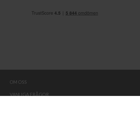
OM OSS
VANLIGA FRÅGOR
FRAKT OG LEVERANS
KONTAKTA OSS
KÖPVILLKOR