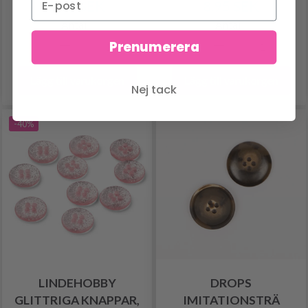
5.95 SEK
8.95 SEK
Antal
Antal
Prenumerera
Lägg till varukorgen
Lägg till varukorgen
Nej tack
-40%
LINDEHOBBY
DROPS
GLITTRIGA KNAPPAR,
IMITATIONSTRÄ