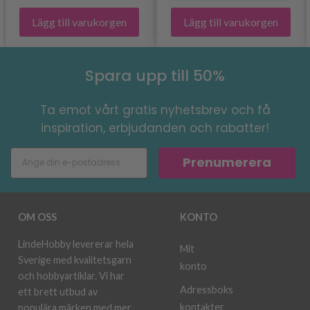
Lägg till varukorgen
Lägg till varukorgen
Spara upp till 50%
Ta emot vårt gratis nyhetsbrev och få
inspiration, erbjudanden och rabatter!
Prenumerera
OM OSS
KONTO
LindeHobby levererar hela
Mit
Sverige med kvalitetsgarn
konto
och hobbyartiklar. Vi har
Adressboks
ett brett utbud av
kontakter
populära märken med mer