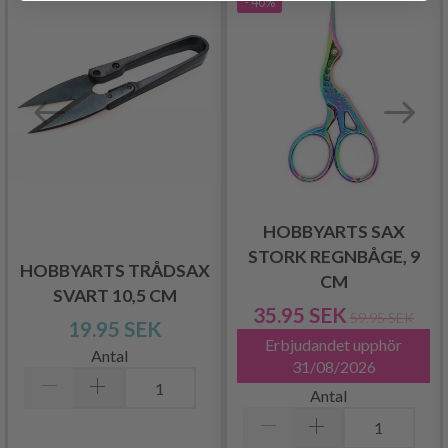
- 40%
HOBBYARTS SAX
STORK REGNBÅGE, 9
HOBBYARTS TRÅDSAX
CM
SVART 10,5 CM
35.95 SEK
59.95 SEK
19.95 SEK
Erbjudandet upphör
Antal
31/08/2026
Antal