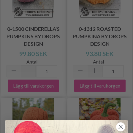
0-1500 CINDERELLA'S
0-1312 ROASTED
PUMPKINS BY DROPS
PUMPKINA BY DROPS
DESIGN
DESIGN
99.80 SEK
93.80 SEK
Antal
Antal
Lägg till varukorgen
Lägg till varukorgen