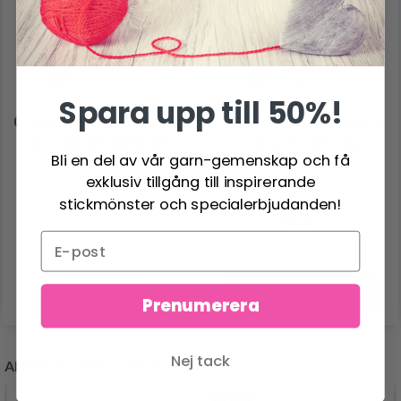
Spara upp till 50%!
0-966 SWEET PUMPKIN
0-1170 THE PATCH BY
BY DROPS DESIGN
DROPS DESIGN
Bli en del av vår garn-gemenskap och få
exklusiv tillgång till inspirerande
101.80 SEK
156.75 SEK
stickmönster och specialerbjudanden!
Antal
Lägg till varukorgen
Se produkt
Prenumerera
Nej tack
ANDRA KÖPTE OCKSÅ