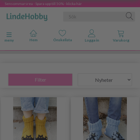
Sensommarsrea - Spara upp till 50% - klicka här
Ändra navigering
meny
Filter