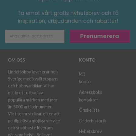
Ta emot vårt gratis nyhetsbrev och få
inspiration, erbjudanden och rabatter!
Prenumerera
OM OSS
KONTO
LindeHobby levererar hela
Mit
Sverige med kvalitetsgarn
konto
och hobbyartiklar. Vi har
Adressboks
ett brett utbud av
kontakter
populära märken med mer
än 5000 artikelnummer.
Önskelista
Vårt team strävar efter att
ge dig bästa möjliga service
Orderhistorik
och snabbaste leverans
Nyhetsbrev
när som helst.
Se laget