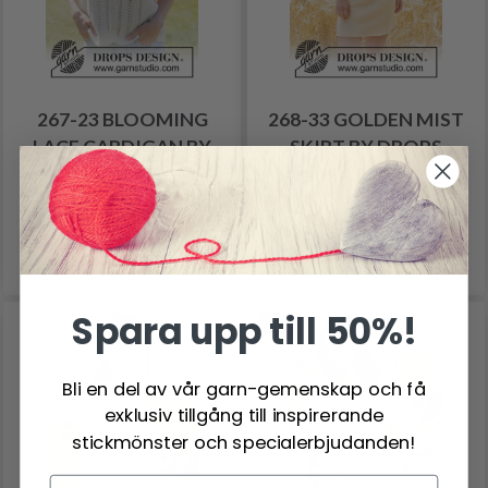
267-23 BLOOMING
268-33 GOLDEN MIST
LACE CARDIGAN BY
SKIRT BY DROPS
DROPS DESIGN
DESIGN
137.50 SEK
107.80 SEK
Pris från
Pris från
Se produkt
Se produkt
Spara upp till 50%!
-12%
Bli en del av vår garn-gemenskap och få
exklusiv tillgång till inspirerande
stickmönster och specialerbjudanden!