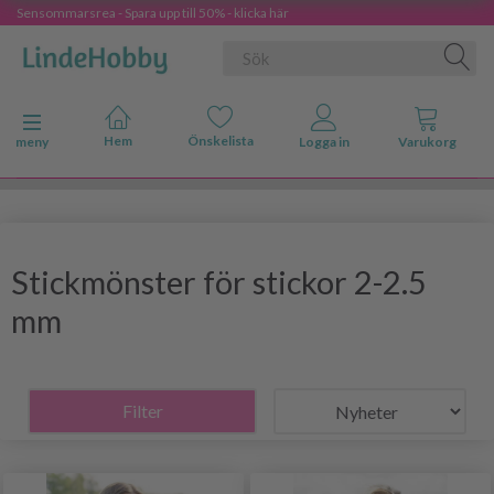
Sensommarsrea - Spara upp till 50% - klicka här
Ändra navigering
meny
Stickmönster för stickor 2-2.5
mm
Filter