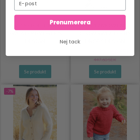
Prenumerera
267-15 ELODIE LACE
268-12 MORNING
SWEATER BY DROPS
GLOW SWEATER BY
DESIGN
DROPS DESIGN
Nej tack
199.60 SEK
391.60 SEK
Pris från
Pris från
447.60 SEK
Se produkt
Se produkt
-7%