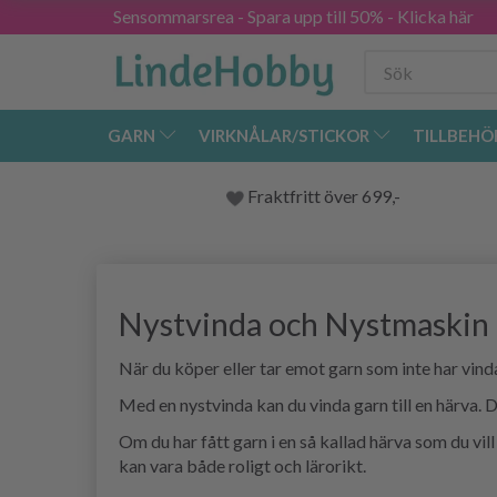
Sensommarsrea - Spara upp till 50% - Klicka här
GARN
VIRKNÅLAR/STICKOR
TILLBEHÖ
Fraktfritt över 699,-
Nystvinda och Nystmaskin
När du köper eller tar emot garn som inte har vindat
Med en nystvinda kan du vinda garn till en härva.
Om du har fått garn i en så kallad härva som du vi
kan vara både roligt och lärorikt.