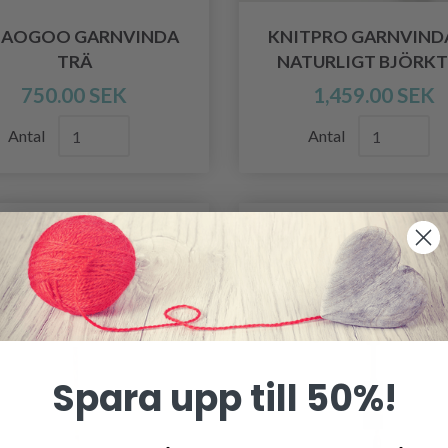
IAOGOO GARNVINDA
KNITPRO GARNVIND
TRÄ
NATURLIGT BJÖRK
750.00 SEK
1,459.00 SEK
Antal
Antal
-40%
Spara upp till 50%!