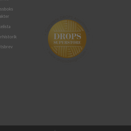
ssboks
akter
elista
rhistorik
tsbrev