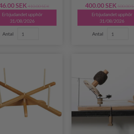
46.00 SEK
400.00 SEK
410.00 SEK
500.00 
Erbjudandet upphör
Erbjudandet upphör
31/08/2026
31/08/2026
Antal
Antal