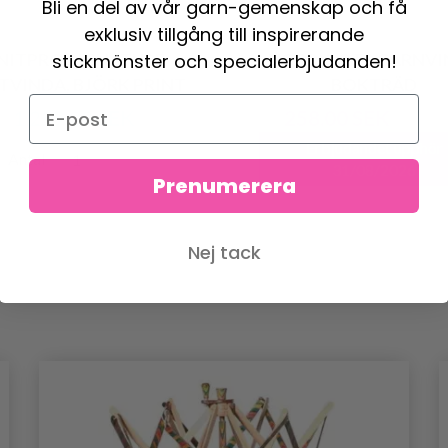
Bli en del av vår garn-gemenskap och få
exklusiv tillgång till inspirerande
stickmönster och specialerbjudanden!
NITPRO SIGNATURE
HOBBYARTS GARNVI
TVINDA, BJÖRK PRINT
BOKTRÄD
1,259.00 SEK
258.00 SEK
430.00 
Erbjudandet upphör
Antal
31/08/2026
Prenumerera
Nej tack