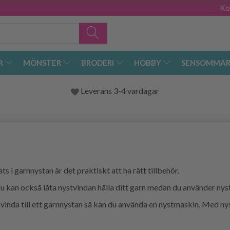
Ko
R
MÖNSTER
BRODERI
HOBBY
SENSOMMAR
Leverans 3-4 vardagar
s i garnnystan är det praktiskt att ha rätt tillbehör.
 Du kan också låta nystvindan hålla ditt garn medan du använder ny
ll vinda till ett garnnystan så kan du använda en nystmaskin. Med