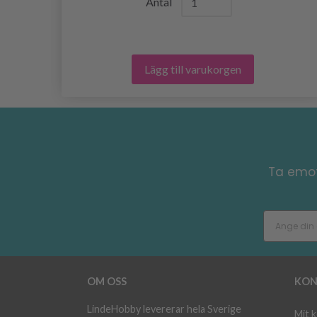
Antal
Lägg till varukorgen
Ta emot
OM OSS
KON
LindeHobby levererar hela Sverige
Mit 