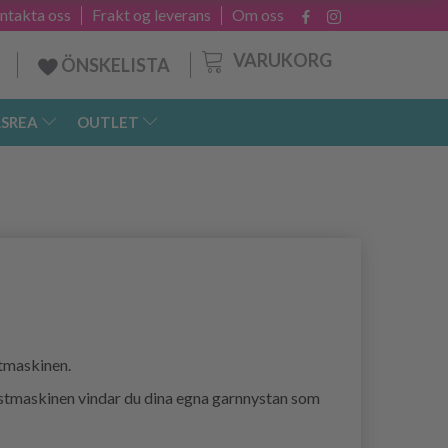
ntakta oss
Frakt og leverans
Om oss
VARUKORG
ÖNSKELISTA
SREA
OUTLET
stmaskinen.
 nystmaskinen vindar du dina egna garnnystan som