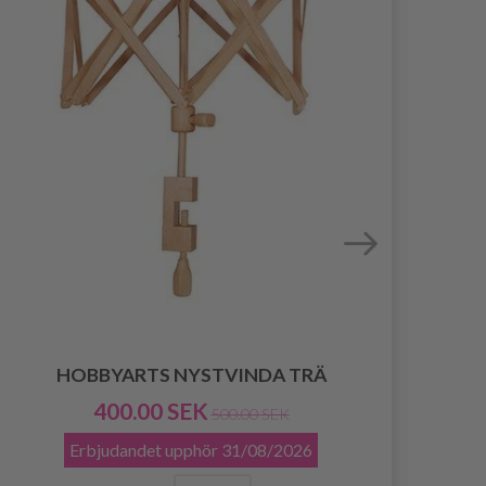
HOBBYARTS NYSTVINDA TRÄ
HO
400.00 SEK
500.00 SEK
Erbjudandet upphör
31/08/2026