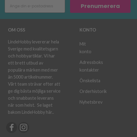
Prenumerera
OM OSS
KONTO
LindeHobby levererar hela
Mit
Sverige med kvalitetsgarn
konto
och hobbyartiklar. Vi har
Adressboks
ett brett utbud av
kontakter
populära märken med mer
än 5000 artikelnummer.
Önskelista
Vårt team strävar efter att
ge dig bästa möjliga service
Orderhistorik
och snabbaste leverans
Nyhetsbrev
när som helst.
Se laget
bakom LindeHobby här.
.