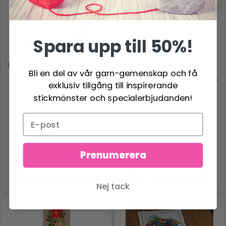
Spara upp till 50%!
BRODERIKIT SKOGENS
BRODERIKIT
Bli en del av vår garn-gemenskap och få
DJUR 34 X 88 CM
JULSTJÄRNOR & RÖDA
exklusiv tillgång till inspirerande
BÄR
stickmönster och specialerbjudanden!
829.00 SEK
679.00 SEK
Antal
Antal
Prenumerera
Lägg till varukorgen
Lägg till varukorgen
Nej tack