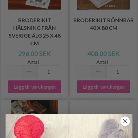
BRODERIKIT
BRODERIKIT RÖNNBÄR
HÄLSNING FRÅN
40 X 80 CM
SVERIGE ÄLG 25 X 48
CM
296.00 SEK
408.00 SEK
Antal
Antal
Lägg till varukorgen
Lägg till varukorgen