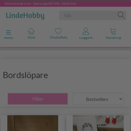
Sensommarsrea - Spara upp till 50% - klicka här
Ändra navigering
meny
Bordslöpare
Filter