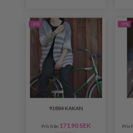
-20%
-20%
91884 KAKAN
171.90 SEK
Pris från
Pris 