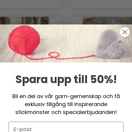
Spara upp till 50%!
Bli en del av vår garn-gemenskap och få
exklusiv tillgång till inspirerande
434 SLÓÐIR I RAGGI -
92433 SLÓÐIR I RAG
stickmönster och specialerbjudanden!
BARNTRÖJA
0.00 SEK
0.00 SEK