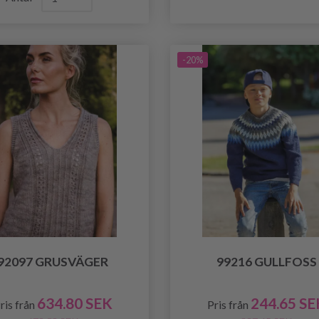
-20%
92097 GRUSVÄGER
99216 GULLFOSS
634.80 SEK
244.65 SE
ris från
Pris från