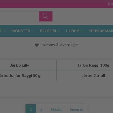
Ko
R
MÖNSTER
BRODERI
HOBBY
SENSOMMAR
Leverans 3-4 vardagar
Järbo Lilly
Järbo Raggi 100g
ärbo Junior Raggi 50 g.
Järbo 2 tr ull
1
2
Nästa
Senaste