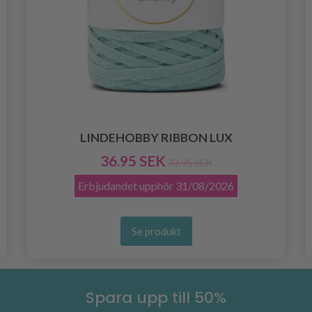
LINDEHOBBY RIBBON LUX
36.95 SEK
73.95 SEK
Erbjudandet upphör
31/08/2026
Se produkt
Spara upp till 50%