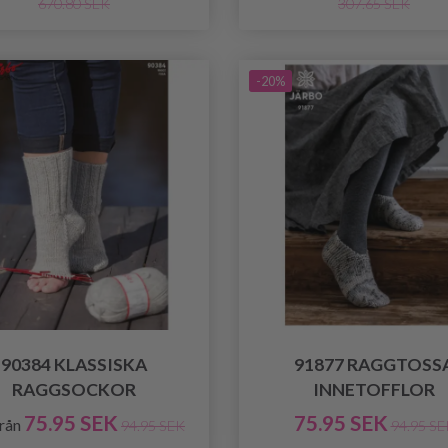
670.80 SEK
307.65 SEK
-20%
90384 KLASSISKA
91877 RAGGTOSS
RAGGSOCKOR
INNETOFFLOR
75.95 SEK
75.95 SEK
från
94.95 SEK
94.95 SE