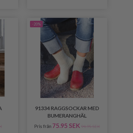
-20%
A
91334 RAGGSOCKAR MED
BUMERANGHÄL
75.95 SEK
Pris från
K
94.95 SEK