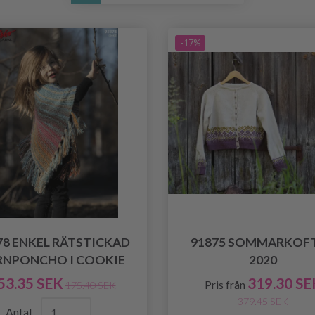
-17%
78 ENKEL RÄTSTICKAD
91875 SOMMARKOF
RNPONCHO I COOKIE
2020
53.35 SEK
319.30 SE
Pris från
175.40 SEK
379.45 SEK
Antal