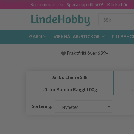
Sensommarsrea - Spara upp till 50% - Klicka här
GARN
VIRKNÅLAR/STICKOR
TILLBEHÖ
Fraktfritt över 699,-
Järbo Llama Silk
Järbo Bambu Raggi 100g
J
Sortering: