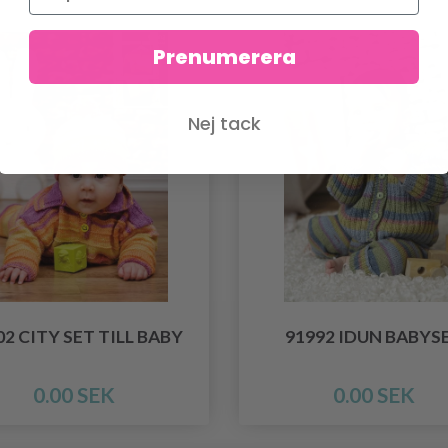
Prenumerera
Nej tack
02 CITY SET TILL BABY
91992 IDUN BABYS
0.00 SEK
0.00 SEK