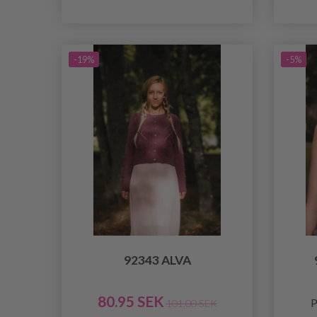
-19%
-5%
92343 ALVA
80.95 SEK
P
101.00 SEK