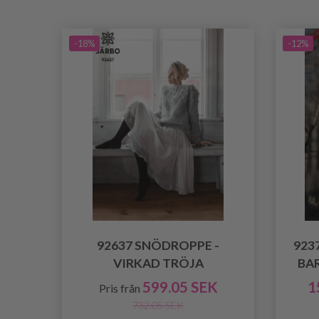
-18%
-12%
92637 SNÖDROPPE -
923
VIRKAD TRÖJA
BA
599.05 SEK
1
Pris från
732.05 SEK