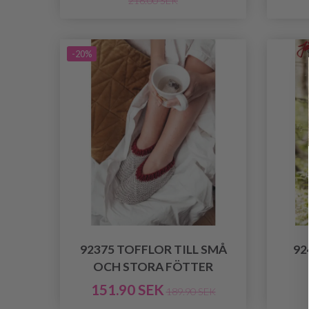
216.00 SEK
-20%
92375 TOFFLOR TILL SMÅ
92
OCH STORA FÖTTER
151.90 SEK
189.90 SEK