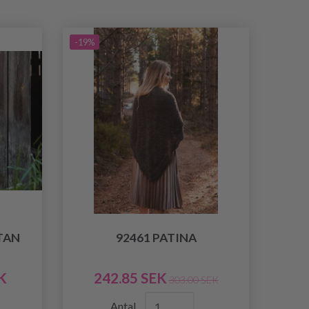
-19%
TAN
92461 PATINA
K
242.85 SEK
303.00 SEK
Antal