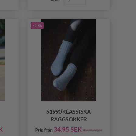
-20%
91990 KLASSISKA
RAGGSOKKER
K
34.95 SEK
Pris från
43.95 SEK