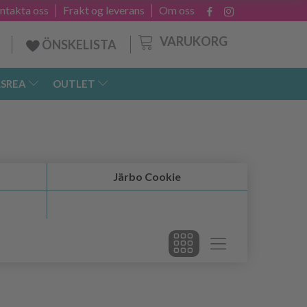
ntakta oss
Frakt og leverans
Om oss
VARUKORG
ÖNSKELISTA
SREA
OUTLET
Järbo Cookie