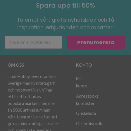
Spara upp till 50%
Ta emot vårt gratis nyhetsbrev och få
inspiration, erbjudanden och rabatter!
Prenumerera
OM OSS
KONTO
LindeHobby levererar hela
Mit
Sverige med kvalitetsgarn
konto
och hobbyartiklar. Vi har
Adressboks
ett brett utbud av
kontakter
populära märken med mer
än 5000 artikelnummer.
Önskelista
Vårt team strävar efter att
ge dig bästa möjliga service
Orderhistorik
och snabbaste leverans