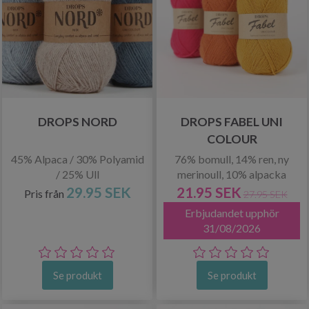
DROPS NORD
DROPS FABEL UNI
COLOUR
45% Alpaca / 30% Polyamid
76% bomull, 14% ren, ny
/ 25% Ull
merinoull, 10% alpacka
29.95 SEK
21.95 SEK
Pris från
27.95 SEK
Erbjudandet upphör
31/08/2026
Se produkt
Se produkt