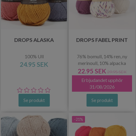
DROPS ALASKA
DROPS FABEL PRINT
100% Ull
76% bomull, 14% ren, ny
merinoull, 10% alpacka
24.95 SEK
22.95 SEK
29.95 SEK
Erbjudandet upphör
31/08/2026
Se produkt
Se produkt
-21%