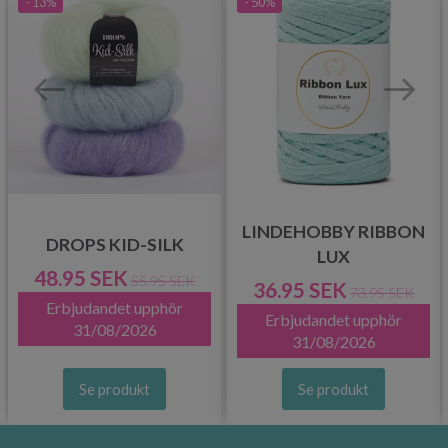
- 13%
- 50%
LINDEHOBBY RIBBON
DROPS KID-SILK
LUX
48.95 SEK
55.95 SEK
36.95 SEK
73.95 SEK
Erbjudandet upphör
Erbjudandet upphör
31/08/2026
31/08/2026
Se produkt
Se produkt