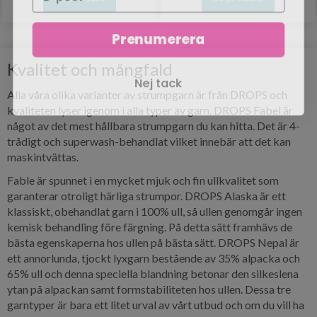
Prenumerera
Kvalitet och mångfald
Nej tack
Alla våra olika varianter av strumpgarn är från DROPS och
kvaliteten lyser igenom i alla typer av garn. DROPS Fabel är
något av det mest hållbara strumpgarn du kan hitta. Det är 4-
trådigt och superwash-behandlat vilket innebär att det kan
maskintvättas.
Fable är spunnet i en mycket mjuk och fin ullkvalitet som
garanterar otroligt härliga strumpor. DROPS Alaska är ett
klassiskt, obehandlat garn i 100% ull, så ullen genomgår ingen
kemisk behandling före färgning. På detta sätt framhävs de
bästa egenskaperna hos ullen på bästa sätt. DROPS Nepal är
ett annorlunda, tjockt lyxgarn bestående av 35% alpacka och
65% ull och denna speciella blandning betonar den silkeslena
ytan på alpackan samt formstabiliteten hos ullen. Dessa tre
garntyper är bara ett litet urval av vårt utbud och om du vill ha