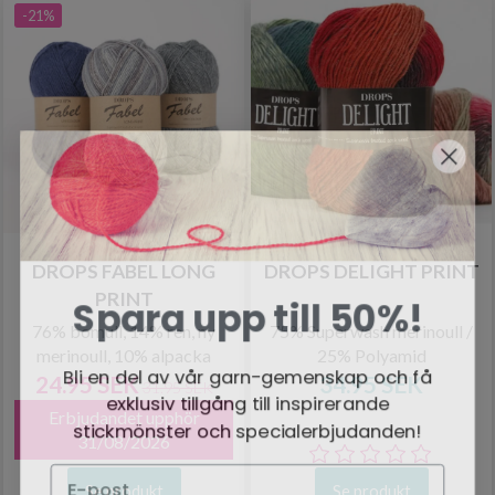
-21%
DROPS FABEL LONG
DROPS DELIGHT PRINT
Spara upp till 50%!
PRINT
76% bomull, 14% ren, ny
75% Superwash merinoull /
merinoull, 10% alpacka
25% Polyamid
Bli en del av vår garn-gemenskap och få
24.95 SEK
34.95 SEK
31.95 SEK
exklusiv tillgång till inspirerande
Erbjudandet upphör
stickmönster och specialerbjudanden!
31/08/2026
Se produkt
Se produkt