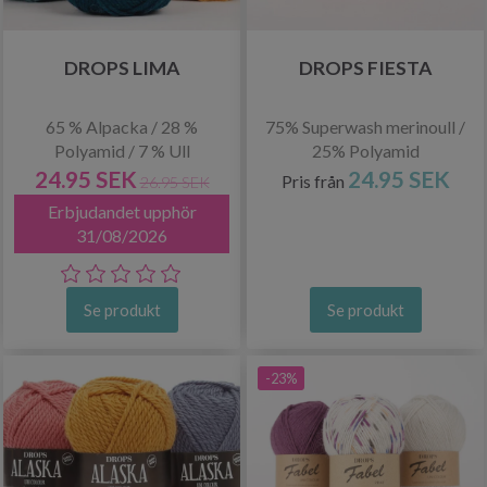
DROPS LIMA
DROPS FIESTA
65 % Alpacka / 28 %
75% Superwash merinoull /
Polyamid / 7 % Ull
25% Polyamid
24.95 SEK
24.95 SEK
Pris från
26.95 SEK
Erbjudandet upphör
31/08/2026
Se produkt
Se produkt
-23%