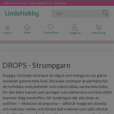
Sensommarsrea - Spara upp till 50% - klicka här
Ändra navigering
meny
DROPS - Strumpgarn
Snygga, stickade strumpor är något som många av oss gärna
använder genom hela livet. Stickade strumpor är perfekta för
de nyföddas små pluttetår som måste hållas varma hela tiden,
för det äldre barnet som springer runt därhemma och inte alltid
kommer ihåg innetofflor, för tonåringen där alla delar av
outfiten — inklusive strumporna — alltid är noggrant utvalda
och matchar resten, och till den äldre damen som själv stickar