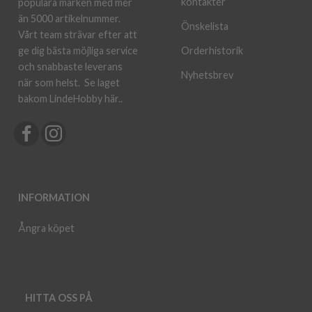
kontakter
populära märken med mer
än 5000 artikelnummer.
Önskelista
Vårt team strävar efter att
ge dig bästa möjliga service
Orderhistorik
och snabbaste leverans
Nyhetsbrev
när som helst.
Se laget
bakom LindeHobby här.
.
INFORMATION
Ångra köpet
HITTA OSS PÅ