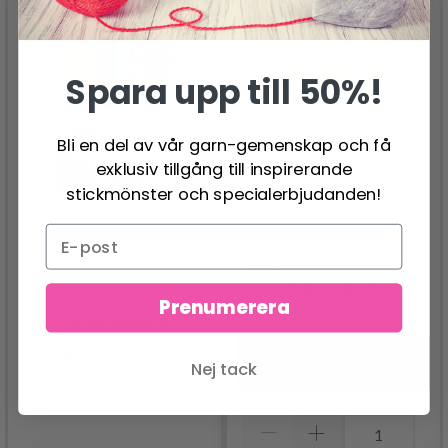
- 10%
- 40%
Spara upp till 50%!
Bli en del av vår garn-gemenskap och få
exklusiv tillgång till inspirerande
stickmönster och specialerbjudanden!
HOBBYARTS
JULKLOCKOR GULD
MIX, 16 ST
Prenumerera
17.95 SEK
KRÄPPAPPER
29.95 SEK
Erbjudandet upphör
70.95 SEK
78.95 SEK
Nej tack
31/08/2026
Antal