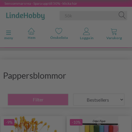
Sensommarsrea - Spara upp till 50% - klicka här
Ändra navigering
meny
Pappersblommor
Filter
-9%
-10%