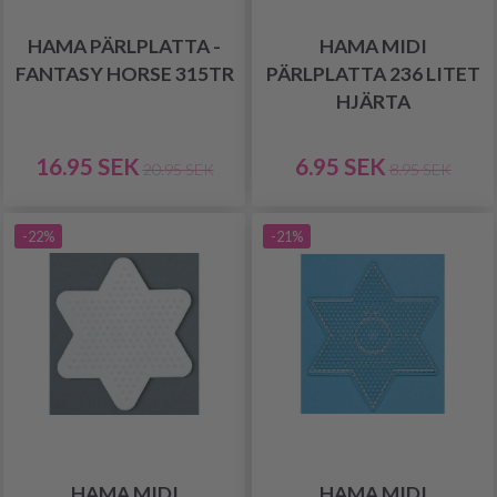
HAMA PÄRLPLATTA -
HAMA MIDI
FANTASY HORSE 315TR
PÄRLPLATTA 236 LITET
HJÄRTA
16.95 SEK
6.95 SEK
20.95 SEK
8.95 SEK
-22%
-21%
HAMA MIDI
HAMA MIDI