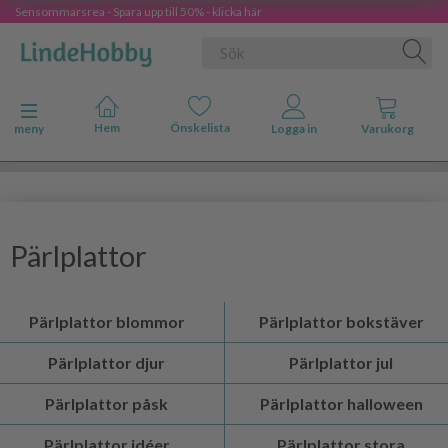
Sensommarsrea - Spara upp till 50% - klicka här
Ändra navigering
meny
Pärlplattor
Pärlplattor blommor
Pärlplattor bokstäver
Pärlplattor djur
Pärlplattor jul
Pärlplattor påsk
Pärlplattor halloween
Pärlplattor idéer
Pärlplattor stora