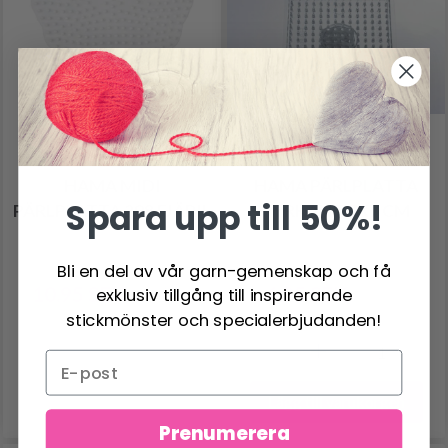
HAMA MIDI
HAMA PÄRLPLATTA
Spara upp till 50%!
PÄRLPLATTA 298 FJÄRIL
FYRKANT 7X7 CM
Bli en del av vår garn-gemenskap och få
10.95 SEK
6.95 SEK
exklusiv tillgång till inspirerande
13.95 SEK
8.95 SEK
stickmönster och specialerbjudanden!
Antal
Lägg till varukorgen
Prenumerera