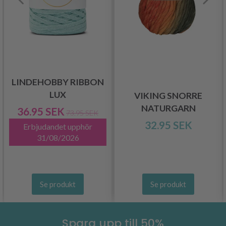
LINDEHOBBY RIBBON
LUX
VIKING SNORRE
NATURGARN
36.95 SEK
73.95 SEK
32.95 SEK
Erbjudandet upphör
31/08/2026
Se produkt
Se produkt
Spara upp till 50%