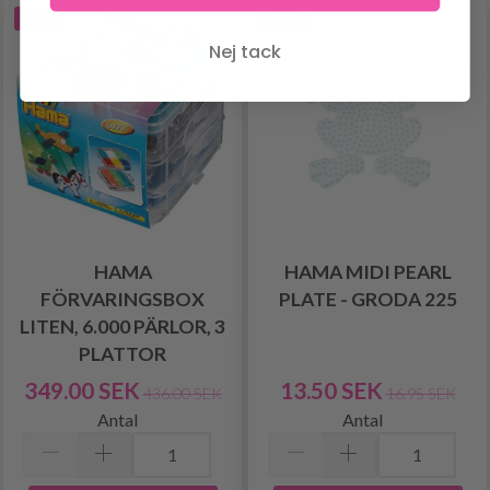
-19%
-20%
Nej tack
HAMA
HAMA MIDI PEARL
FÖRVARINGSBOX
PLATE - GRODA 225
LITEN, 6.000 PÄRLOR, 3
PLATTOR
349.00 SEK
13.50 SEK
436.00 SEK
16.95 SEK
Antal
Antal