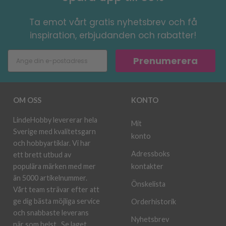
Ta emot vårt gratis nyhetsbrev och få
inspiration, erbjudanden och rabatter!
Prenumerera
OM OSS
KONTO
LindeHobby levererar hela
Mit
Sverige med kvalitetsgarn
konto
och hobbyartiklar. Vi har
Adressboks
ett brett utbud av
kontakter
populära märken med mer
än 5000 artikelnummer.
Önskelista
Vårt team strävar efter att
ge dig bästa möjliga service
Orderhistorik
och snabbaste leverans
Nyhetsbrev
när som helst.
Se laget