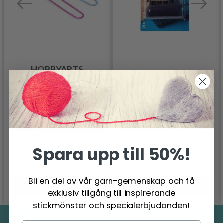
HOBBYARTS
MASKHÅLLARE 3 ST
PRYM FINGERBORG
FÖR STICKNING
24.50 SEK
40.95 SEK
52.95 SEK
Erbjudandet upphör
31/08/2026
Antal
Antal
Spara upp till 50%!
Bli en del av vår garn-gemenskap och få
Lägg till varukorgen
Lägg till varukorgen
exklusiv tillgång till inspirerande
stickmönster och specialerbjudanden!