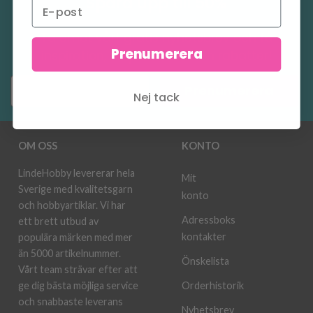
Spara upp till 50%
Ta emot vårt gratis nyhetsbrev och få
Prenumerera
inspiration, erbjudanden och rabatter!
Prenumerera
Nej tack
OM OSS
KONTO
LindeHobby levererar hela
Mit
Sverige med kvalitetsgarn
konto
och hobbyartiklar. Vi har
Adressboks
ett brett utbud av
kontakter
populära märken med mer
än 5000 artikelnummer.
Önskelista
Vårt team strävar efter att
ge dig bästa möjliga service
Orderhistorik
och snabbaste leverans
Nyhetsbrev