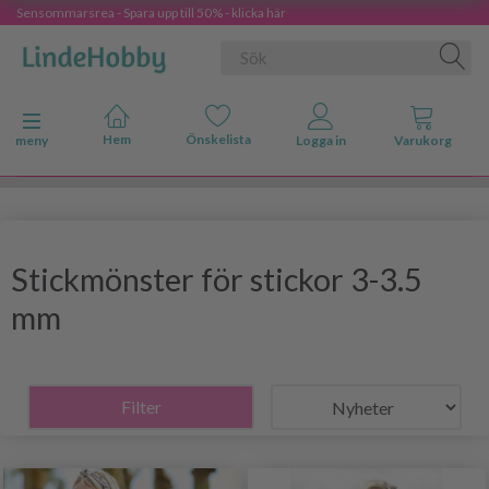
Sensommarsrea - Spara upp till 50% - klicka här
Ändra navigering
meny
Stickmönster för stickor 3-3.5
mm
Filter