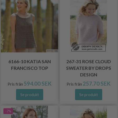
6166-10 KATIA SAN
267-31 ROSE CLOUD
FRANCISCO TOP
SWEATER BY DROPS
DESIGN
594.00 SEK
257.70 SEK
Pris från
Pris från
Se produkt
Se produkt
-7%