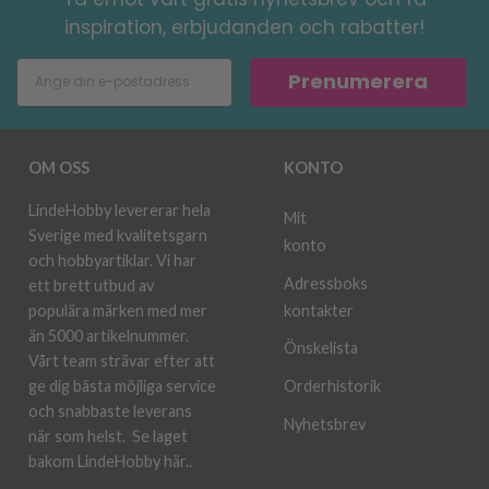
inspiration, erbjudanden och rabatter!
Prenumerera
OM OSS
KONTO
LindeHobby levererar hela
Mit
Sverige med kvalitetsgarn
konto
och hobbyartiklar. Vi har
Adressboks
ett brett utbud av
kontakter
populära märken med mer
än 5000 artikelnummer.
Önskelista
Vårt team strävar efter att
ge dig bästa möjliga service
Orderhistorik
och snabbaste leverans
Nyhetsbrev
när som helst.
Se laget
bakom LindeHobby här.
.