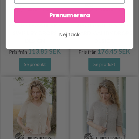
Prenumerera
49-20 STRAWBERRY
268-35 GOLDEN MIST
SWIRL BY DROPS
CARDIGAN BY DROPS
Nej tack
DESIGN
DESIGN
113.85 SEK
176.45 SEK
Pris från
Pris från
Se produkt
Se produkt