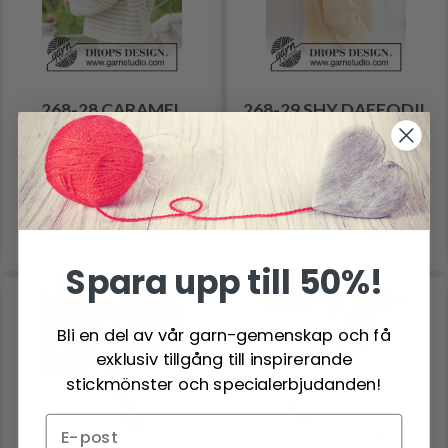
268-28 CARAMEL
268-29 SHY DAFFODIL
STRIPES SWEATER BY
SWEATER BY DROPS
DROPS DESIGN
DESIGN
439.45 SEK
417.45 SEK
Pris från
Pris från
Se produkt
Se produkt
Spara upp till 50%!
Bli en del av vår garn-gemenskap och få
exklusiv tillgång till inspirerande
stickmönster och specialerbjudanden!