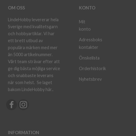
OM OSS
KONTO
LindeHobby levererar hela
Mit
Sverige med kvalitetsgarn
konto
och hobbyartiklar. Vi har
Adressboks
ett brett utbud av
kontakter
populära märken med mer
än 5000 artikelnummer.
Önskelista
Vårt team strävar efter att
ge dig bästa möjliga service
Orderhistorik
och snabbaste leverans
Nyhetsbrev
när som helst.
Se laget
bakom LindeHobby här.
.
INFORMATION