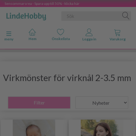
Sensommarsrea - Spara upp till 50% - klicka här
Ändra navigering
meny
Virkmönster för virknål 2-3.5 mm
Filter