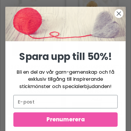
Spara upp till 50%!
0-1623 HAPPY EASTER
0-1624 HAPPY EASTER
Bli en del av vår garn-gemenskap och få
HATCH BY DROPS
HATCH BY DROPS
exklusiv tillgång till inspirerande
DESIGN
DESIGN
stickmönster och specialerbjudanden!
158.85 SEK
158.85 SEK
Antal
Antal
Prenumerera
Lägg till varukorgen
Lägg till varukorgen