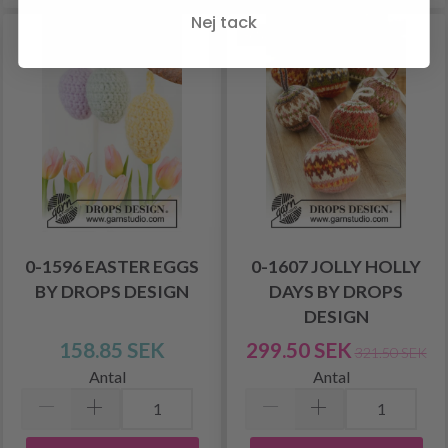
Nej tack
-6%
0-1596 EASTER EGGS
0-1607 JOLLY HOLLY
BY DROPS DESIGN
DAYS BY DROPS
DESIGN
158.85 SEK
299.50 SEK
321.50 SEK
Antal
Antal