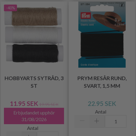
-40%
HOBBYARTS SYTRÅD, 3
PRYM RESÅR RUND,
ST
SVART, 1,5 MM
11.95 SEK
22.95 SEK
19.95 SEK
Antal
Erbjudandet upphör
31/08/2026
Antal