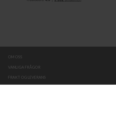
OM OSS
VANLIGA FRÅGOR
FRAKT OG LEVERANS
KONTAKTA OSS
KÖPVILLKOR
Copyright 2026 ©
Lindehobby.se