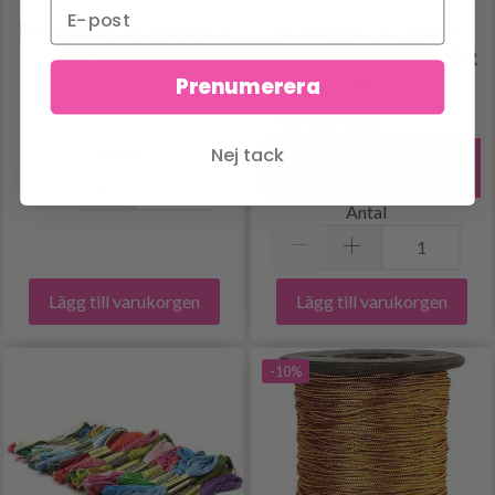
PRYM REFLEXTRÅD 0,5
HOBBYARTS STICKA-
MM X 50 M
OCH VIRKATILLBEHÖR
Prenumerera
SET
99.00 SEK
99.00 SEK
165.00 SEK
Antal
Nej tack
Erbjudandet upphör
31/08/2026
Antal
Lägg till varukorgen
Lägg till varukorgen
-10%