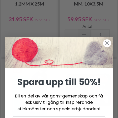
1,2MM X 25M
MM, 10X3,5M
31.95 SEK
59.95 SEK
39.95 SEK
74.95 SEK
Antal
Lägg till varukorgen
Se produkt
-40%
Spara upp till 50%!
Bli en del av vår garn-gemenskap och få
exklusiv tillgång till inspirerande
stickmönster och specialerbjudanden!