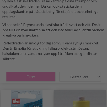
Sy den elastiska tråden i resårkanten på dina strumpor och
undvik att de glider ner. Du kan också sticka dem i
uppslagskanten på slätstickning för ett jämnt och enhetligt
resultat.
Vi har också Pryms runda elastiska tråd i svart och vitt. De är
bra till t.ex. nyårshatten så att den inte faller av eller till barnens
kreativa pärlsmycken.
Reflextråden är smidig för dig som vill vara synlig i mörkret.
Den är lämplig för stickning i dina projekt, så mössan,
halsduken eller vantarna lyser upp i trafiken och gör din tur
säkrare.
Filter