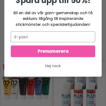
Spara upp till 50%!
STAEDTLER KARAT
STAEDTLER KARAT
AQUARELL FÄRG, 24 ST
AKRYLFÄRG, 24 ST
Bli en del av vår garn-gemenskap och få
exklusiv tillgång till inspirerande
stickmönster och specialerbjudanden!
171.00 SEK
178.00 SEK
Antal
Antal
Prenumerera
Lägg till varukorgen
Lägg till varukorgen
Nej tack
-20%
-20%