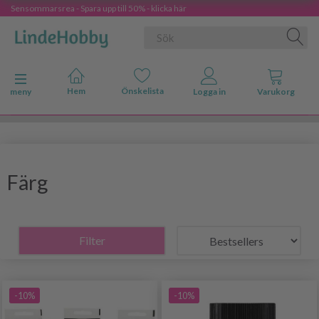
Sensommarsrea - Spara upp till 50% - klicka här
Ändra navigering
meny
Färg
Filter
-10%
-10%