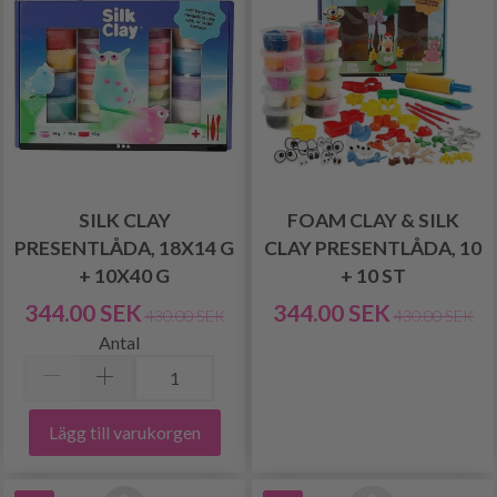
SILK CLAY
FOAM CLAY & SILK
PRESENTLÅDA, 18X14 G
CLAY PRESENTLÅDA, 10
+ 10X40 G
+ 10 ST
344.00 SEK
344.00 SEK
430.00 SEK
430.00 SEK
Antal
Lägg till varukorgen