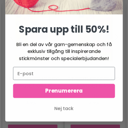
Spara upp till 50%!
Bli en del av vår garn-gemenskap och få
exklusiv tillgång till inspirerande
stickmönster och specialerbjudanden!
STAEDTLER FIMO KIDS
STAEDTLER FIMO KIDS
FÄRGSET GIRLIE
FÄRGSET BASIC
Prenumerera
128.00 SEK
128.00 SEK
Antal
Antal
Nej tack