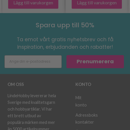
Lägg till varukorgen
Lägg till varukorgen
Spara upp till 50%
Ta emot vårt gratis nyhetsbrev och få
inspiration, erbjudanden och rabatter!
Prenumerera
OM OSS
KONTO
LindeHobby levererar hela
Mit
Sverige med kvalitetsgarn
konto
och hobbyartiklar. Vi har
Adressboks
ett brett utbud av
kontakter
populära märken med mer
än 5000 artikelnummer.