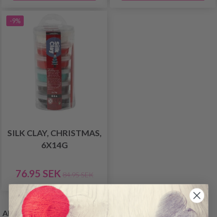
-9%
SILK CLAY, CHRISTMAS,
6X14G
76.95 SEK
84.95 SEK
ANDRA KÖPTE OCKSÅ