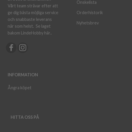
Önskelista
Vårt team strävar efter att
ge dig bästa möjliga service
Orderhistorik
och snabbaste leverans
Nyhetsbrev
när som helst.
Se laget
bakom LindeHobby här.
.
INFORMATION
Ångra köpet
HITTA OSS PÅ