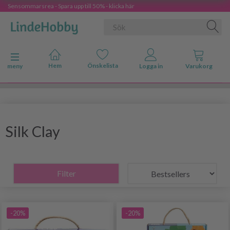
Sensommarsrea - Spara upp till 50% - klicka här
Ändra navigering
meny
Silk Clay
Filter
-20%
-20%