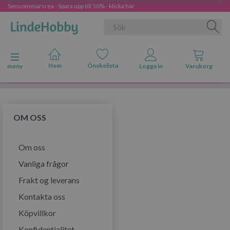
Sensommarsrea - Spara upp till 50% - klicka här
Ändra navigering
meny
OM OSS
Om oss
Vanliga frågor
Frakt og leverans
Kontakta oss
Köpvillkor
Konfidentialitet