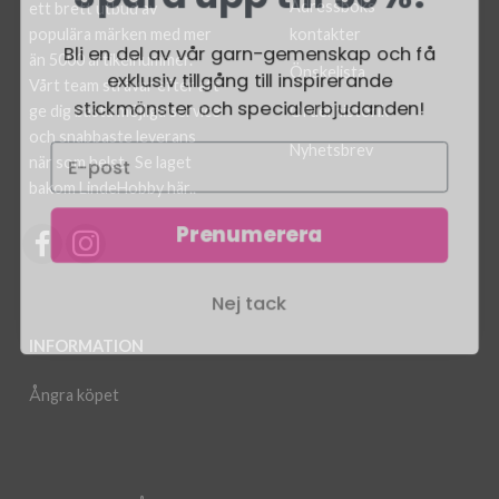
Adressboks
ett brett utbud av
kontakter
populära märken med mer
Bli en del av vår garn-gemenskap och få
än 5000 artikelnummer.
exklusiv tillgång till inspirerande
Önskelista
Vårt team strävar efter att
stickmönster och specialerbjudanden!
ge dig bästa möjliga service
Orderhistorik
och snabbaste leverans
Nyhetsbrev
när som helst.
Se laget
bakom LindeHobby här.
.
Prenumerera
Nej tack
INFORMATION
Ångra köpet