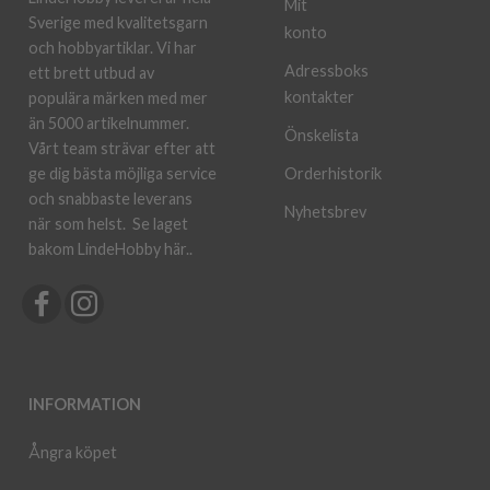
Mit
Sverige med kvalitetsgarn
konto
och hobbyartiklar. Vi har
Adressboks
ett brett utbud av
kontakter
populära märken med mer
än 5000 artikelnummer.
Önskelista
Vårt team strävar efter att
ge dig bästa möjliga service
Orderhistorik
och snabbaste leverans
Nyhetsbrev
när som helst.
Se laget
bakom LindeHobby här.
.
INFORMATION
Ångra köpet