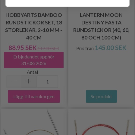
HOBBYARTS BAMBOO
LANTERN MOON
RUNDSTICKOR SET, 18
DESTINY FASTA
STORLEKAR, 2-10 MM -
RUNDSTICKOR (40, 60,
40 CM
80 OCH 100 CM)
88.95 SEK
145.00 SEK
Pris från
119.00 SEK
Erbjudandet upphör
31/08/2026
Antal
Lägg till varukorgen
Se produkt