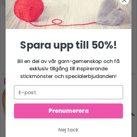
KNITPRO SYMFONIE 2
LYKKE RUNDSTICKOR
FASTA RUNDSTICKOR
BLUSH (40, 60, 80 OCH
(25-150 CM)
100 CM)
Spara upp till 50%!
103.00 SEK
121.00 SEK
Pris från
Pris från
Bli en del av vår garn-gemenskap och få
Se produkt
Se produkt
exklusiv tillgång till inspirerande
stickmönster och specialerbjudanden!
-25%
Prenumerera
Nej tack