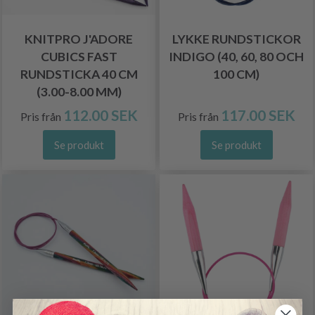
KNITPRO J'ADORE
LYKKE RUNDSTICKOR
CUBICS FAST
INDIGO (40, 60, 80 OCH
RUNDSTICKA 40 CM
100 CM)
(3.00-8.00 MM)
112.00 SEK
117.00 SEK
Pris från
Pris från
Se produkt
Se produkt