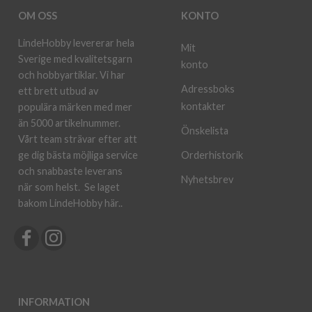
OM OSS
KONTO
LindeHobby levererar hela
Mit
Sverige med kvalitetsgarn
konto
och hobbyartiklar. Vi har
Adressboks
ett brett utbud av
kontakter
populära märken med mer
än 5000 artikelnummer.
Önskelista
Vårt team strävar efter att
ge dig bästa möjliga service
Orderhistorik
och snabbaste leverans
Nyhetsbrev
när som helst.
Se laget
bakom LindeHobby här.
.
INFORMATION