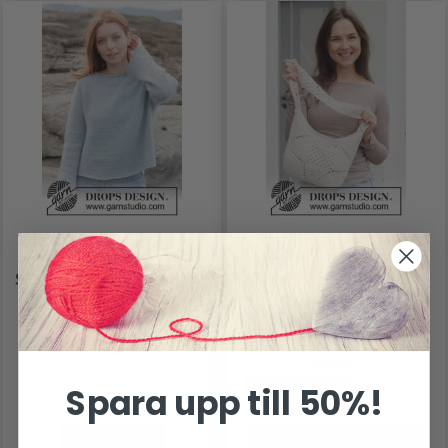
263-33 SEAFOAM
256-11 FROSTED
SERENITY SWEATER BY
PARCEL BY DROPS
DROPS DESIGN
DESIGN
386.55 SEK
74.85 SEK
Pris från
Antal
Spara upp till 50%!
Lägg till varukorgen
Se produkt