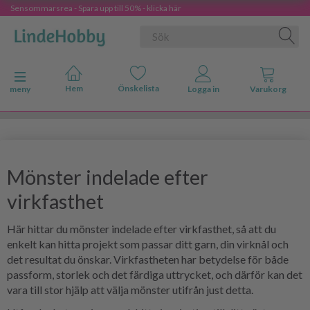
Sensommarsrea - Spara upp till 50% - klicka här
Ändra navigering
meny
Mönster indelade efter
virkfasthet
Här hittar du mönster indelade efter virkfasthet, så att du
enkelt kan hitta projekt som passar ditt garn, din virknål och
det resultat du önskar. Virkfastheten har betydelse för både
passform, storlek och det färdiga uttrycket, och därför kan det
vara till stor hjälp att välja mönster utifrån just detta.