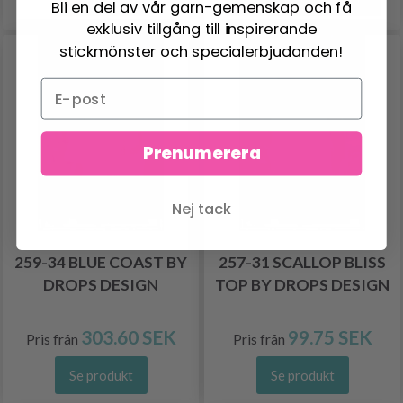
Bli en del av vår garn-gemenskap och få
exklusiv tillgång till inspirerande
stickmönster och specialerbjudanden!
Prenumerera
Nej tack
259-34 BLUE COAST BY
257-31 SCALLOP BLISS
DROPS DESIGN
TOP BY DROPS DESIGN
303.60 SEK
99.75 SEK
Pris från
Pris från
Se produkt
Se produkt