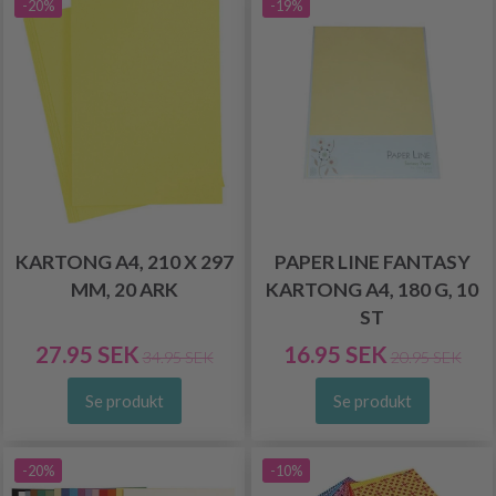
-20%
-19%
KARTONG A4, 210 X 297
PAPER LINE FANTASY
MM, 20 ARK
KARTONG A4, 180 G, 10
ST
27.95 SEK
16.95 SEK
34.95 SEK
20.95 SEK
Se produkt
Se produkt
-20%
-10%