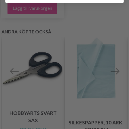
Lägg till varukorgen
ANDRA KÖPTE OCKSÅ
HOBBYARTS SVART
SAX
SILKESPAPPER, 10 ARK,