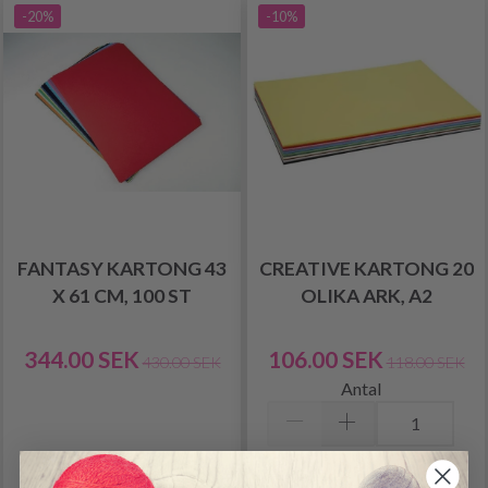
-20%
-10%
FANTASY KARTONG 43
CREATIVE KARTONG 20
X 61 CM, 100 ST
OLIKA ARK, A2
344.00 SEK
106.00 SEK
430.00 SEK
118.00 SEK
Antal
Lägg till varukorgen