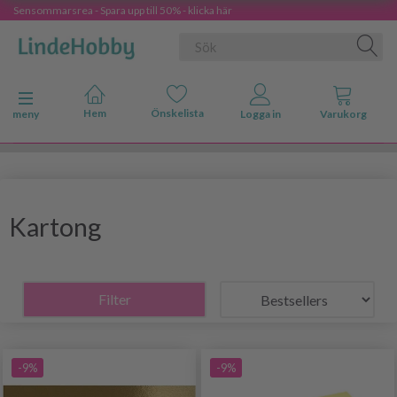
Sensommarsrea - Spara upp till 50% - klicka här
Ändra navigering
meny
Kartong
Filter
-9%
-9%