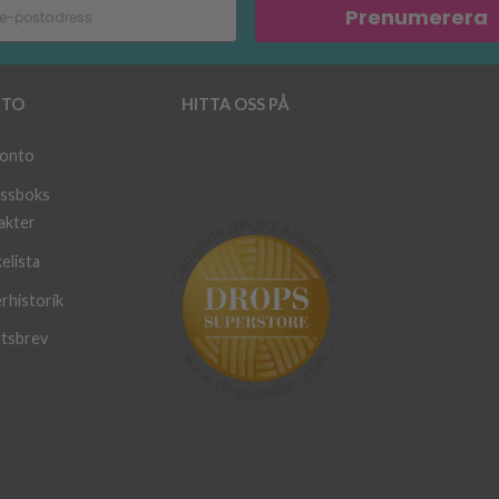
Prenumerera
TO
HITTA OSS PÅ
konto
ssboks
akter
elista
rhistorik
tsbrev