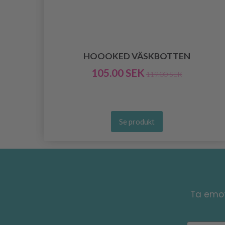
T
HOOOKED VÄSKBOTTEN
105.00 SEK
119.00 SEK
Se produkt
Ta emot