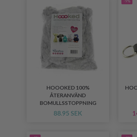
-9%
HOOOKED 100%
HOO
ÅTERANVÄND
BOMULLSSTOPPNING
88.95 SEK
1