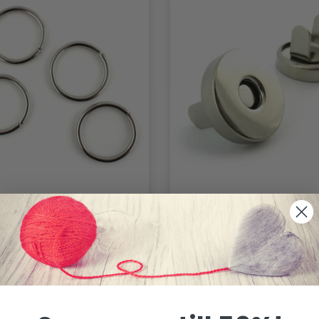
OOOKED O-RINGAR
HOOOKED MAGNET
KNAPP
30.95 SEK
24.95 SEK
32.95 SEK