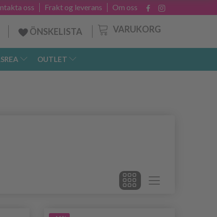
ntakta oss
Frakt og leverans
Om oss
VARUKORG
ÖNSKELISTA
SREA
OUTLET