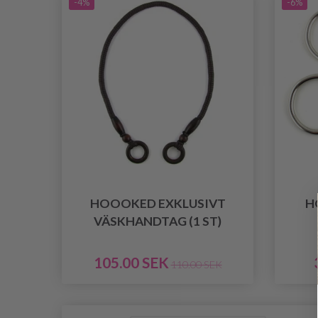
-4%
-6%
HOOOKED EXKLUSIVT
H
VÄSKHANDTAG (1 ST)
105.00 SEK
110.00 SEK