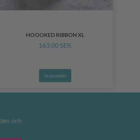
GO 
HOOOKED RIBBON XL
163.00 SEK
Se produkt
nden och