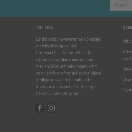
OM OSS
KON
LindeHobby levererar hela Sverige
Mit 
med kvalitetsgarn och
Adre
hobbyartiklar. Vi har ett brett
kont
utbud av populära märken med
mer än 5000 artikelnummer. Vårt
Önsk
team strävar efter att ge dig bästa
Orde
möjliga service och snabbaste
leverans när som helst.
Se laget
Nyhe
bakom LindeHobby här.
.