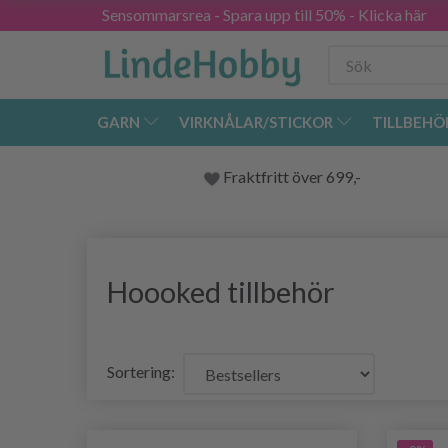
Sensommarsrea - Spara upp till 50% - Klicka här
GARN
VIRKNÅLAR/STICKOR
TILLBEHÖ
Fraktfritt över 699,-
Hoooked
tillbehör
Sortering: