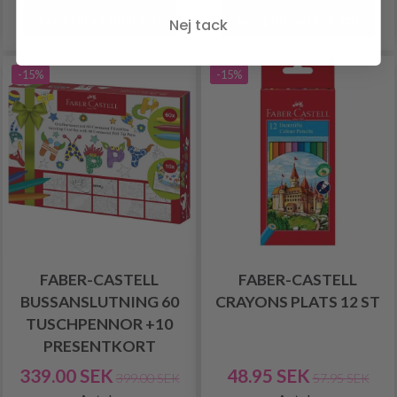
Lägg till varukorgen
Lägg till varukorgen
Nej tack
-15%
-15%
FABER-CASTELL
FABER-CASTELL
BUSSANSLUTNING 60
CRAYONS PLATS 12 ST
TUSCHPENNOR +10
PRESENTKORT
339.00 SEK
48.95 SEK
399.00 SEK
57.95 SEK