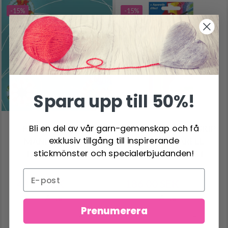
-15%
-15%
Spara upp till 50%!
Bli en del av vår garn-gemenskap och få
FABER-CASTELL
FABER-CASTELL GRIP
exklusiv tillgång till inspirerande
MANDALA MINI
2001 AKVARELL
stickmönster och specialerbjudanden!
DINOSAURIER
TRIANGEL 24 ST
48.95 SEK
186.00 SEK
57.95 SEK
219.00 SEK
Antal
Antal
Prenumerera