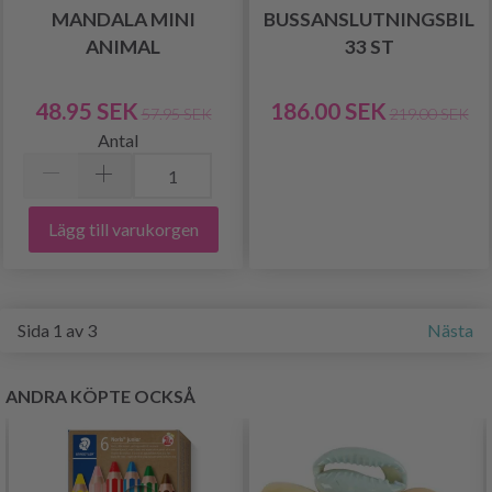
MANDALA MINI
BUSSANSLUTNINGSBIL
ANIMAL
33 ST
48.95 SEK
186.00 SEK
57.95 SEK
219.00 SEK
Antal
Lägg till varukorgen
Sida 1 av 3
Nästa
ANDRA KÖPTE OCKSÅ