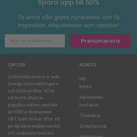
Spara upp till 50%
Ta emot vårt gratis nyhetsbrev och få
inspiration, erbjudanden och rabatter!
Prenumerera
OM OSS
KONTO
LindeHobby levererar hela
Mit
Sverige med kvalitetsgarn
konto
och hobbyartiklar. Vi har
Adressboks
ett brett utbud av
kontakter
populära märken med mer
än 5000 artikelnummer.
Önskelista
Vårt team strävar efter att
ge dig bästa möjliga service
Orderhistorik
och snabbaste leverans
Nyhetsbrev