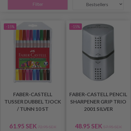
Filter
-15%
-15%
FABER-CASTELL
FABER-CASTELL PENCIL
TUSSER DUBBEL TJOCK
SHARPENER GRIP TRIO
/ TUNN 10 ST
2001 SILVER
61.95 SEK
48.95 SEK
72.95 SEK
57.95 SEK